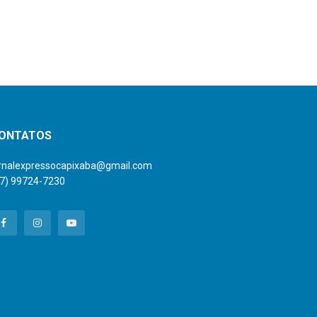
ONTATOS
ornalexpressocapixaba@gmail.com
27) 99724-7230