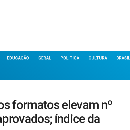
EDUCAÇÃO
GERAL
POLÍTICA
CULTURA
BRASI
os formatos elevam nº
aprovados; índice da