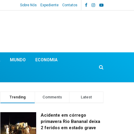
Sobre Nós
Expediente
Contatos
L
MUNDO
ECONOMIA
Trending
Comments
Latest
Acidente em córrego
primavera Rio Bananal deixa
2 feridos em estado grave