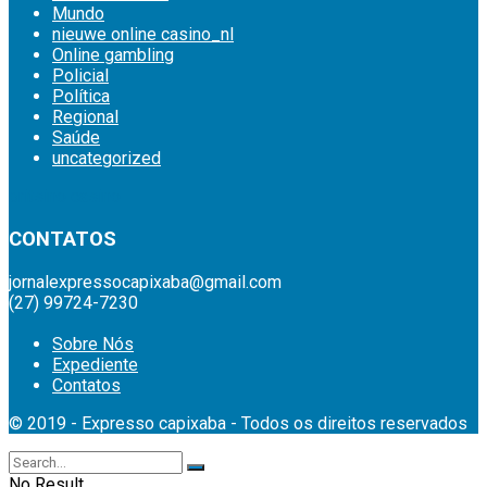
Mundo
nieuwe online casino_nl
Online gambling
Policial
Política
Regional
Saúde
uncategorized
britsino casino
CONTATOS
jornalexpressocapixaba@gmail.com
(27) 99724-7230
Sobre Nós
Expediente
Contatos
© 2019 - Expresso capixaba - Todos os direitos reservados
No Result