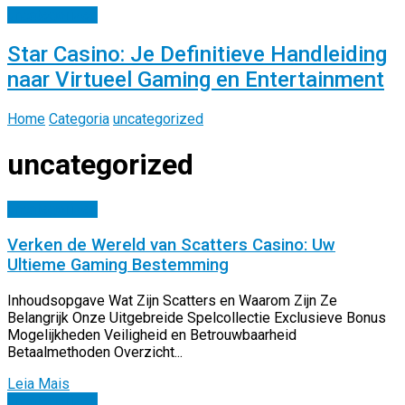
uncategorized
Star Casino: Je Definitieve Handleiding
naar Virtueel Gaming en Entertainment
Home
Categoria
uncategorized
uncategorized
uncategorized
Verken de Wereld van Scatters Casino: Uw
Ultieme Gaming Bestemming
Inhoudsopgave Wat Zijn Scatters en Waarom Zijn Ze
Belangrijk Onze Uitgebreide Spelcollectie Exclusieve Bonus
Mogelijkheden Veiligheid en Betrouwbaarheid
Betaalmethoden Overzicht...
Leia Mais
uncategorized