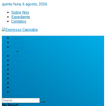
quinta-feira, 6 agosto, 2026
Sobre Nós
Expediente
Contatos
Início
Policial
Esporte
Futebol
Saúde
Educação
Geral
Política
Cultura
Brasil
Mundo
Economia
Agricultura
No Result