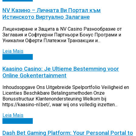
NV Казино – Личната Ви Портал към
Истинското Виртуално Залагане
Лицензиране и Защита в NV Casino Разнообразие от
Заглавия и Софтуерни Партньори Бонус Програми и
Уникални Оферти Платежни Транзакции и...
Leia Mais
uncategorized
Kaasino Casino: Je Ultieme Bestemming voor
Online Gokentertainment
Inhoudsopgave Ons Uitgebreide Spelportfolio Veiligheid en
Licenties Beschikbare Betalingsmethoden Onze
Bonusstructuur Klantenondersteuning Welkom bij
https://kaasino-nl.bet/, waar wij ons volledig inzetten...
Leia Mais
uncategorized
Dash Bet Gaming Platform: Your Personal Portal to