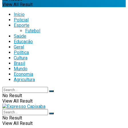
View All Result
Início
Policial
Esporte
Futebol
Saúde
Educação
Geral
Política
Cultura
Brasil
Mundo
Economia
Agricultura
No Result
View All Result
No Result
View All Result