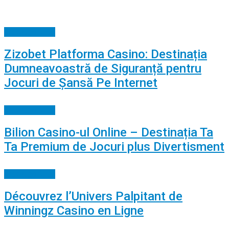
uncategorized
Zizobet Platforma Casino: Destinația
Dumneavoastră de Siguranță pentru
Jocuri de Șansă Pe Internet
uncategorized
Bilion Casino-ul Online – Destinația Ta
Ta Premium de Jocuri plus Divertisment
uncategorized
Découvrez l’Univers Palpitant de
Winningz Casino en Ligne