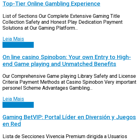
Top-Tier Online Gambling Experience
List of Sections Our Complete Extensive Gaming Title
Collection Safety and Honest Play Dedication Payment
Solutions at Our Gaming Platform...
Leia Mais
uncategorized
On line casino Spinobon: Your own Entry to High-
end Game playing and Unmatched Benefits
Our Comprehensive Game playing Library Safety and License
Criteria Payment Methods at Casino Spinobon Very important
personel Scheme Advantages Gambling...
Leia Mais
uncategorized
Gaming BetVIP: Portal Líder en Diversión y Juegos
en Red
Lista de Secciones Vivencia Premium dirigida a Usuarios