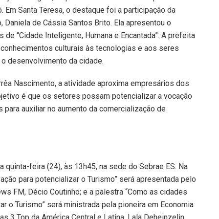
. Em Santa Teresa, o destaque foi a participação da
, Daniela de Cássia Santos Brito. Ela apresentou o
 de “Cidade Inteligente, Humana e Encantada”. A prefeita
 conhecimentos culturais às tecnologias e aos seres
o desenvolvimento da cidade.
orrêa Nascimento, a atividade aproxima empresários dos
jetivo é que os setores possam potencializar a vocação
s para auxiliar no aumento da comercialização de
a quinta-feira (24), às 13h45, na sede do Sebrae ES. Na
vação para potencializar o Turismo” será apresentada pelo
ews FM, Décio Coutinho; e a palestra “Como as cidades
tar o Turismo” será ministrada pela pioneira em Economia
s 3 Top da América Central e Latina, Lala Deheinzelin.