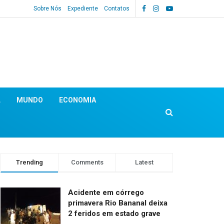
Sobre Nós
Expediente
Contatos
L
MUNDO
ECONOMIA
Trending
Comments
Latest
Acidente em córrego
primavera Rio Bananal deixa
2 feridos em estado grave