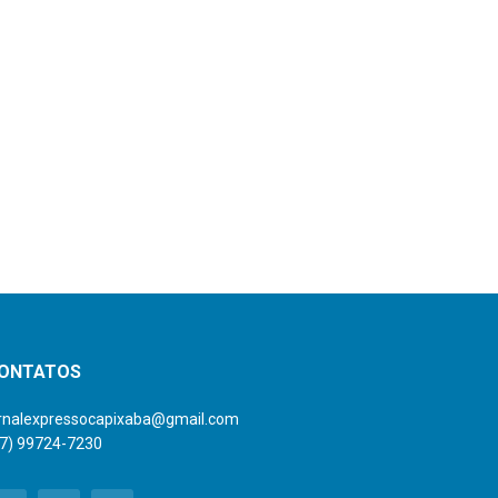
ONTATOS
ornalexpressocapixaba@gmail.com
27) 99724-7230