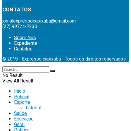
CONTATOS
jornalexpressocapixaba@gmail.com
(27) 99724-7230
Sobre Nós
Expediente
Contatos
© 2019 - Expresso capixaba - Todos os direitos reservados
No Result
View All Result
Início
Policial
Esporte
Futebol
Saúde
Educação
Geral
Política