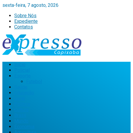
sexta-feira, 7 agosto, 2026
Sobre Nós
Expediente
Contatos
Início
Policial
Esporte
Futebol
Saúde
Educação
Geral
Política
Cultura
Brasil
Mundo
Economia
Agricultura