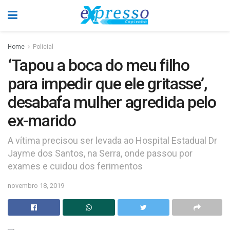
Home
Policial
‘Tapou a boca do meu filho
para impedir que ele gritasse’,
desabafa mulher agredida pelo
ex-marido
A vítima precisou ser levada ao Hospital Estadual Dr
Jayme dos Santos, na Serra, onde passou por
exames e cuidou dos ferimentos
novembro 18, 2019