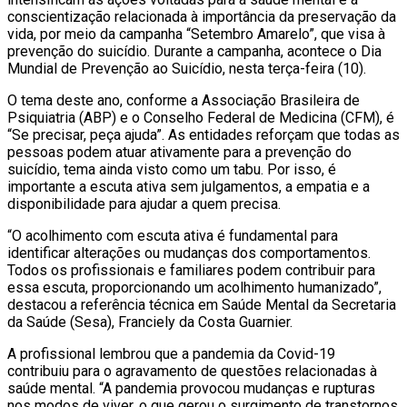
conscientização relacionada à importância da preservação da
vida, por meio da campanha “Setembro Amarelo”, que visa à
prevenção do suicídio. Durante a campanha, acontece o Dia
Mundial de Prevenção ao Suicídio, nesta terça-feira (10).
O tema deste ano, conforme a Associação Brasileira de
Psiquiatria (ABP) e o Conselho Federal de Medicina (CFM), é
“Se precisar, peça ajuda”. As entidades reforçam que todas as
pessoas podem atuar ativamente para a prevenção do
suicídio, tema ainda visto como um tabu. Por isso, é
importante a escuta ativa sem julgamentos, a empatia e a
disponibilidade para ajudar a quem precisa.
“O acolhimento com escuta ativa é fundamental para
identificar alterações ou mudanças dos comportamentos.
Todos os profissionais e familiares podem contribuir para
essa escuta, proporcionando um acolhimento humanizado”,
destacou a referência técnica em Saúde Mental da Secretaria
da Saúde (Sesa), Franciely da Costa Guarnier.
A profissional lembrou que a pandemia da Covid-19
contribuiu para o agravamento de questões relacionadas à
saúde mental. “A pandemia provocou mudanças e rupturas
nos modos de viver, o que gerou o surgimento de transtornos