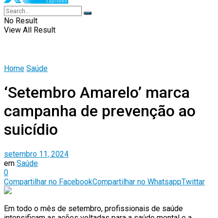
No Result
View All Result
Home
Saúde
‘Setembro Amarelo’ marca
campanha de prevenção ao
suicídio
setembro 11, 2024
em
Saúde
0
Compartilhar no Facebook
Compartilhar no Whatsapp
Twittar
Em todo o mês de setembro, profissionais de saúde
intensificam as ações voltadas para a saúde mental e a