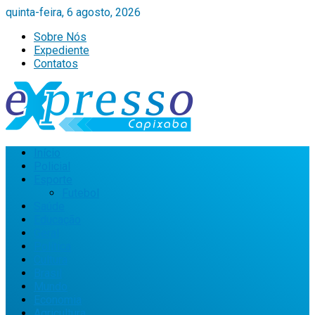
quinta-feira, 6 agosto, 2026
Sobre Nós
Expediente
Contatos
Início
Policial
Esporte
Futebol
Saúde
Educação
Geral
Política
Cultura
Brasil
Mundo
Economia
Agricultura