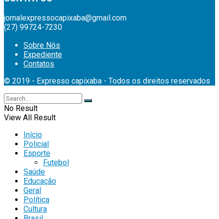
jornalexpressocapixaba@gmail.com
(27) 99724-7230
Sobre Nós
Expediente
Contatos
© 2019 - Expresso capixaba - Todos os direitos reservados
No Result
View All Result
Início
Policial
Esporte
Futebol
Saúde
Educação
Geral
Política
Cultura
Brasil