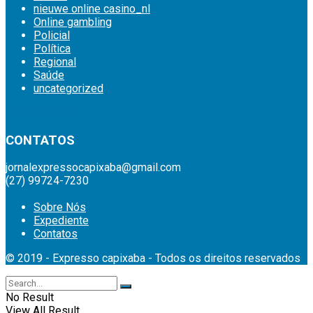
nieuwe online casino_nl
Online gambling
Policial
Política
Regional
Saúde
uncategorized
britsino casino
CONTATOS
jornalexpressocapixaba@gmail.com
(27) 99724-7230
Sobre Nós
Expediente
Contatos
© 2019 - Expresso capixaba - Todos os direitos reservados
No Result
View All Result