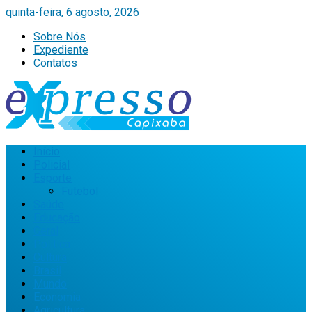
quinta-feira, 6 agosto, 2026
Sobre Nós
Expediente
Contatos
Início
Policial
Esporte
Futebol
Saúde
Educação
Geral
Política
Cultura
Brasil
Mundo
Economia
Agricultura