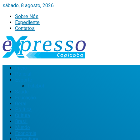
sábado, 8 agosto, 2026
Sobre Nós
Expediente
Contatos
Início
Policial
Esporte
Futebol
Saúde
Educação
Geral
Política
Cultura
Brasil
Mundo
Economia
Agricultura