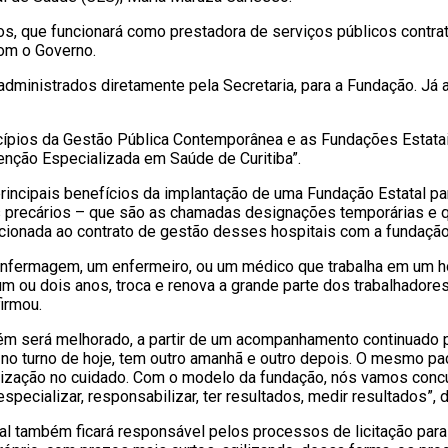
os, que funcionará como prestadora de serviços públicos contra
om o Governo.
 administrados diretamente pela Secretaria, para a Fundação. Já
cípios da Gestão Pública Contemporânea e as Fundações Estatai
enção Especializada em Saúde de Curitiba”.
incipais benefícios da implantação de uma Fundação Estatal para
s precários – que são as chamadas designações temporárias e q
ionada ao contrato de gestão desses hospitais com a fundação”
 enfermagem, um enfermeiro, ou um médico que trabalha em um ho
a um ou dois anos, troca e renova a grande parte dos trabalhado
firmou.
ém será melhorado, a partir de um acompanhamento continuado pe
l no turno de hoje, tem outro amanhã e outro depois. O mesmo pac
ganização no cuidado. Com o modelo da fundação, nós vamos conc
ecializar, responsabilizar, ter resultados, medir resultados”, 
al também ficará responsável pelos processos de licitação par