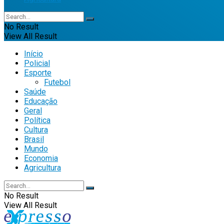
No Result
View All Result
Início
Policial
Esporte
Futebol
Saúde
Educação
Geral
Política
Cultura
Brasil
Mundo
Economia
Agricultura
No Result
View All Result