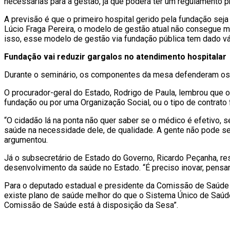
necessárias para a gestão, já que poderá ter um regulamento p
A previsão é que o primeiro hospital gerido pela fundação seja 
Lúcio Fraga Pereira, o modelo de gestão atual não consegue m
isso, esse modelo de gestão via fundação pública tem dado v
Fundação vai reduzir gargalos no atendimento hospitalar
Durante o seminário, os componentes da mesa defenderam os i
O procurador-geral do Estado, Rodrigo de Paula, lembrou que o 
fundação ou por uma Organização Social, ou o tipo de contrato 
“O cidadão lá na ponta não quer saber se o médico é efetivo, se
saúde na necessidade dele, de qualidade. A gente não pode se
argumentou.
Já o subsecretário de Estado do Governo, Ricardo Peçanha, re
desenvolvimento da saúde no Estado. “É preciso inovar, pensar
Para o deputado estadual e presidente da Comissão de Saúde da
existe plano de saúde melhor do que o Sistema Único de Saúd
Comissão de Saúde está à disposição da Sesa”.