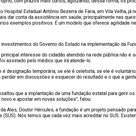
róprio, com prazos mais curtos, agilizando, dessa forma, os pro
o Hospital Estadual Antônio Bezerra de Faria, em Vila Velha, já 
ais dar conta da assistência em saúde, principalmente nas ques
ários exemplos positivos. É um modelo que oferece agilidade n
nvestimentos do Governo do Estado na implementação da Fundaç
principal interesse do cidadão atendido na rede pública não é sa
foi assinado pelo médico que irá atende-lo.
 é designação temporária, se ele é celetista, se ele é voluntário
 perder em discussões e esquecer do resultado e o que a gente 
ssaltou que a implantação de uma fundação estatal para gerir o
 novo e apostar em novas soluções”, falou.
 Ales, Doutor Hércules, a fundação é um projeto pensado para a
e (SUS). Nós temos que cada vez mais acreditar no SUS. Existe