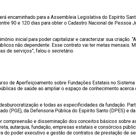
será encaminhado para a Assembleia Legislativa do Espírito San
entre 90 e 120 dias para obter o Cadastro Nacional de Pessoa Jur
mônio inicial para poder capitalizar e caracterizar sua criação.
públicos não dependente. Esse contrato vai ter metas mensais.
 de serviços”, falou o secretário.
urso de Aperfeiçoamento sobre Fundações Estatais no Sistema 
s públicas de saúde ao ampliar o espaço de conhecimento acerca 
desburocratização e todas as especificidades da fundação. Part
tado (PGE), da Defensoria Pública do Espírito Santo (DPES) e da 
r compreensão e disseminação dos conceitos básicos sobre as 
ireta, autarquia, fundação, empresas estatais e consórcios púb
va do poder executivo e gestão de contratos de prestação de s