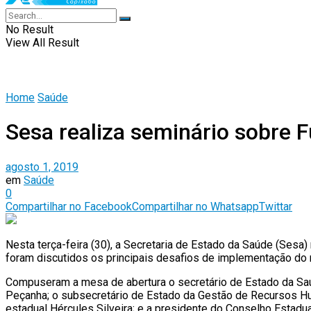
No Result
View All Result
Home
Saúde
Sesa realiza seminário sobre 
agosto 1, 2019
em
Saúde
0
Compartilhar no Facebook
Compartilhar no Whatsapp
Twittar
Nesta terça-feira (30), a Secretaria de Estado da Saúde (Sesa)
foram discutidos os principais desafios de implementação do 
Compuseram a mesa de abertura o secretário de Estado da Saúd
Peçanha; o subsecretário de Estado da Gestão de Recursos Hu
estadual Hércules Silveira; e a presidente do Conselho Estadu