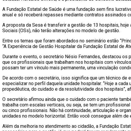
A Fundação Estatal de Saúde é uma fundação sem fins lucrativ
anual e só receberá repasses mediante contratos assinados c
A proposta da Sesa é transferir a gestão de 13 hospitais, hoje
Sociais (OSs), não terão alterações no modelo de gestão.
Entre os temas que foram abordados no seminário estão “Prin
“A Experiência de Gestão Hospitalar da Fundação Estatal de At
Durante o evento, o secretário Nésio Fernandes, destacou os pr
que os profissionais que trabalham nos hospitais com vínculo
possam ter um vínculo mais permanente, uma vinculação condic
De acordo com o secretário, isso significa que um técnico de
especializar no perfil daquela unidade hospitalar. “Hoje a cad
propedêutica, do cuidado e da resolutividade dos hospitais”, a
O secretário afirmou ainda que o cuidado com o paciente tamb
trabalha com escalas verticais, ou seja, se tem um profissiona
ou cinco profissionais. Não há continuidade, articulação e or
unidades no modelo horizontal. Então você consegue além de esp
Além da melhoria no atendimento ao cidadão, a Fundação Estat