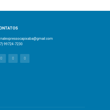
ONTATOS
ornalexpressocapixaba@gmail.com
27) 99724-7230