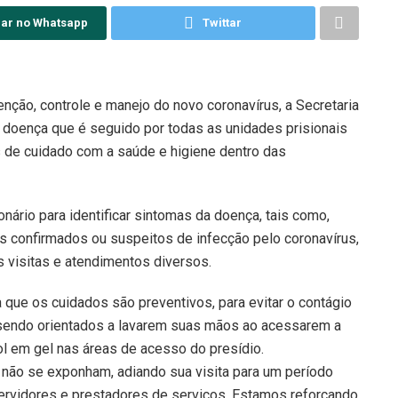
har no Whatsapp
Twittar
ção, controle e manejo do novo coronavírus, a Secretaria
a doença que é seguido por todas as unidades prisionais
 de cuidado com a saúde e higiene dentro das
nário para identificar sintomas da doença, tais como,
os confirmados ou suspeitos de infecção pelo coronavírus,
 visitas e atendimentos diversos.
ta que os cuidados são preventivos, para evitar o contágio
o sendo orientados a lavarem suas mãos ao acessarem a
l em gel nas áreas de acesso do presídio.
não se exponham, adiando sua visita para um período
ervidores e prestadores de serviços. Estamos reforçando