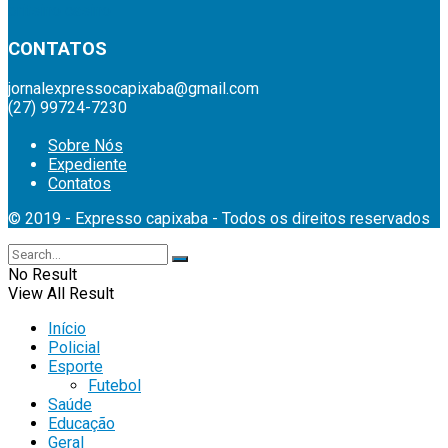
britsino casino
CONTATOS
jornalexpressocapixaba@gmail.com
(27) 99724-7230
Sobre Nós
Expediente
Contatos
© 2019 - Expresso capixaba - Todos os direitos reservados
No Result
View All Result
Início
Policial
Esporte
Futebol
Saúde
Educação
Geral