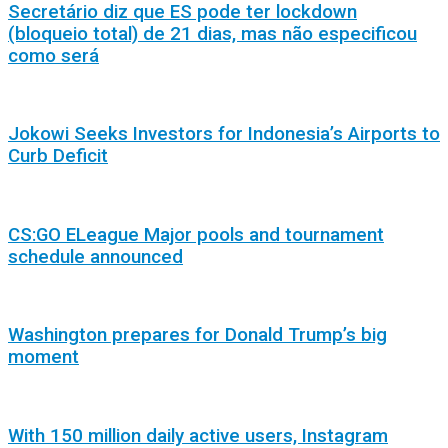
Secretário diz que ES pode ter lockdown
(bloqueio total) de 21 dias, mas não especificou
como será
Jokowi Seeks Investors for Indonesia’s Airports to
Curb Deficit
CS:GO ELeague Major pools and tournament
schedule announced
Washington prepares for Donald Trump’s big
moment
With 150 million daily active users, Instagram