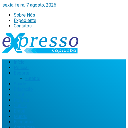
sexta-feira, 7 agosto, 2026
Sobre Nós
Expediente
Contatos
Início
Policial
Esporte
Futebol
Saúde
Educação
Geral
Política
Cultura
Brasil
Mundo
Economia
Agricultura