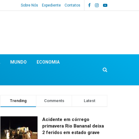
Sobre Nós
Expediente
Contatos
L
MUNDO
ECONOMIA
Trending
Comments
Latest
Acidente em córrego
primavera Rio Bananal deixa
2 feridos em estado grave