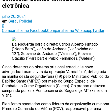
eletrônica
julho 20, 2021
em
Geral
,
Policial
0
Compartilhar no Facebook
Compartilhar no Whatsapp
Twittar
Da esquerda para a direita: Carlos Alberto Furtado
(“Nego Beto”), João de Andrade (“Joãozinho da
12”), Geovane de Andrade (“Vaninho”), Giovani
Otacílio (“Paraíba”) e Pablo Fernandes (“Geleia”).
Cinco detentos do sistema prisional estadual e nove
advogados foram alvos da operação “Armistício”, deflagrada
na manhã desta segunda-feira (19) pelo Ministério Público do
Espírito Santo (MPES) por meio do Grupo Especial de
Combate ao Crime Organizado (Gaeco). Os presos estavam
cumprindo pena na Penitenciária de Segurança M´´axima, em
Viana.
Eles foram apontados como líderes da organização criminosa
Primeiro Comando de Vitória (PCV), responsável por uma