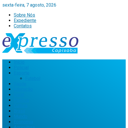
sexta-feira, 7 agosto, 2026
Sobre Nós
Expediente
Contatos
Início
Policial
Esporte
Futebol
Saúde
Educação
Geral
Política
Cultura
Brasil
Mundo
Economia
Agricultura