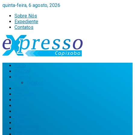
quinta-feira, 6 agosto, 2026
Sobre Nós
Expediente
Contatos
Início
Policial
Esporte
Futebol
Saúde
Educação
Geral
Política
Cultura
Brasil
Mundo
Economia
Agricultura