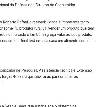
cional da Defesa dos Direitos do Consumidor
 Roberto Rafael, a rastreabilidade é importante tanto
nsome. “O produtor rural vai vender um produto que tem
dade no mercado e também agrega valor ao seu produto,
o consumidor final terá em sua casa um alimento com mais
o Capixaba de Pesquisa, Assistência Técnica e Extensão
 terças-feiras e quintas-feiras para orientar os
is.
e a Sesa e Seag, que estabelece o sistema de