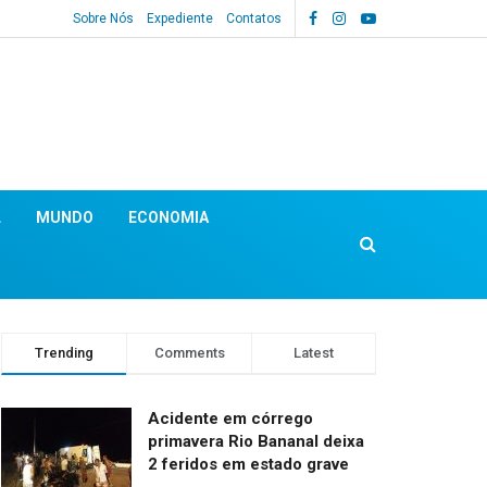
Sobre Nós
Expediente
Contatos
L
MUNDO
ECONOMIA
Trending
Comments
Latest
Acidente em córrego
primavera Rio Bananal deixa
2 feridos em estado grave