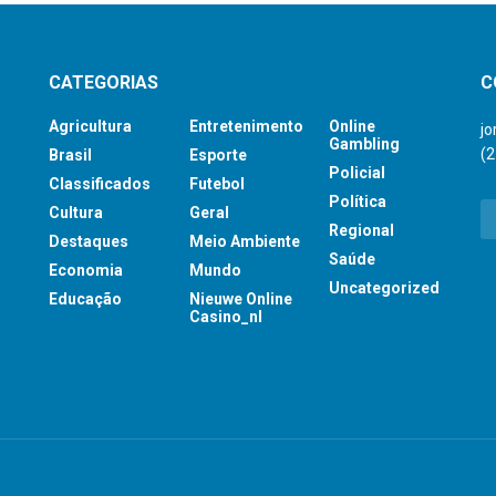
CATEGORIAS
C
Agricultura
Entretenimento
Online
j
Gambling
(
Brasil
Esporte
Policial
Classificados
Futebol
Política
Cultura
Geral
Regional
Destaques
Meio Ambiente
Saúde
Economia
Mundo
Uncategorized
Educação
Nieuwe Online
Casino_nl
britsino casino