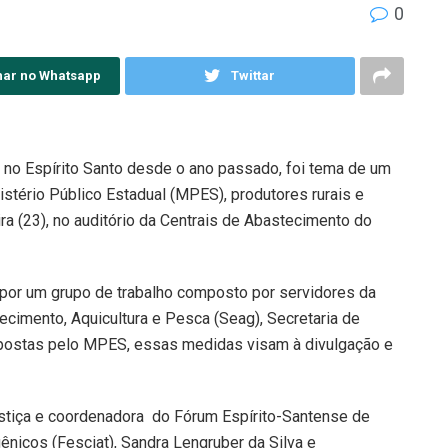
0
har no Whatsapp
Twittar
ia no Espírito Santo desde o ano passado, foi tema de um
stério Público Estadual (MPES), produtores rurais e
a (23), no auditório da Centrais de Abastecimento do
s por um grupo de trabalho composto por servidores da
ecimento, Aquicultura e Pesca (Seag), Secretaria de
mpostas pelo MPES, essas medidas visam à divulgação e
ustiça e coordenadora do Fórum Espírito-Santense de
icos (Fesciat), Sandra Lengruber da Silva e