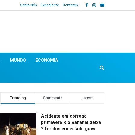
Sobre Nós
Expediente
Contatos
L
MUNDO
ECONOMIA
Trending
Comments
Latest
Acidente em córrego
primavera Rio Bananal deixa
2 feridos em estado grave