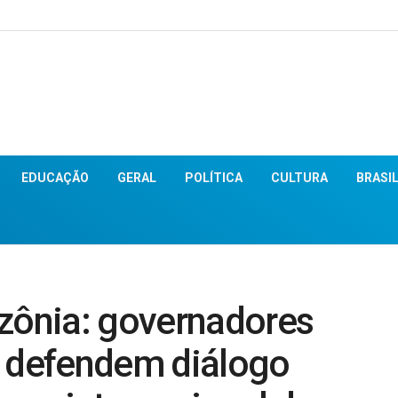
EDUCAÇÃO
GERAL
POLÍTICA
CULTURA
BRASI
ônia: governadores
e defendem diálogo