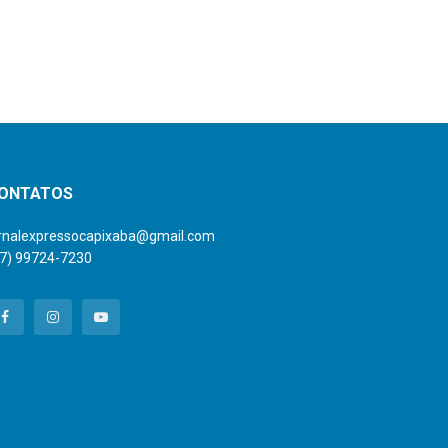
ONTATOS
ornalexpressocapixaba@gmail.com
27) 99724-7230