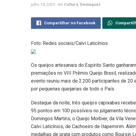
julho 14, 2025
em
Cultura
,
Destaques
Compartilhar no Facebook
Compartil
Foto: Redes sociais/Calvi Laticínios
Os queijos artesanais do Espírito Santo ganhara
premiações no VIII Prêmio Queijo Brasil, realizad
evento reuniu mais de 2.200 participantes de 20 
por pequenas queijarias de todo o País.
Destaque da noite, três queijos capixabas receb
95 pontos em 100 possíveis no julgamento técnico
Domingos Martins; o Queijo Morbier, da Vila Venet
Calvi Laticínios, de Cachoeiro de Itapemirim. Al
medalhas de prata com produtos como Boursin Lem