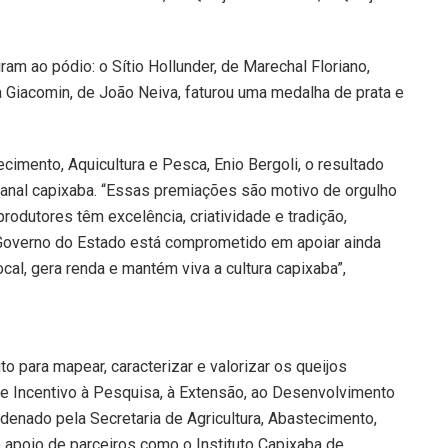
am ao pódio: o Sítio Hollunder, de Marechal Floriano,
a Giacomin, de João Neiva, faturou uma medalha de prata e
ecimento, Aquicultura e Pesca, Enio Bergoli, o resultado
esanal capixaba. “Essas premiações são motivo de orgulho
rodutores têm excelência, criatividade e tradição,
Governo do Estado está comprometido em apoiar ainda
al, gera renda e mantém viva a cultura capixaba”,
to para mapear, caracterizar e valorizar os queijos
de Incentivo à Pesquisa, à Extensão, ao Desenvolvimento
rdenado pela Secretaria de Agricultura, Abastecimento,
o apoio de parceiros como o Instituto Capixaba de