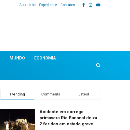
Sobre Nós
Expediente
Contatos
L
MUNDO
ECONOMIA
Trending
Comments
Latest
Acidente em córrego
primavera Rio Bananal deixa
2 feridos em estado grave