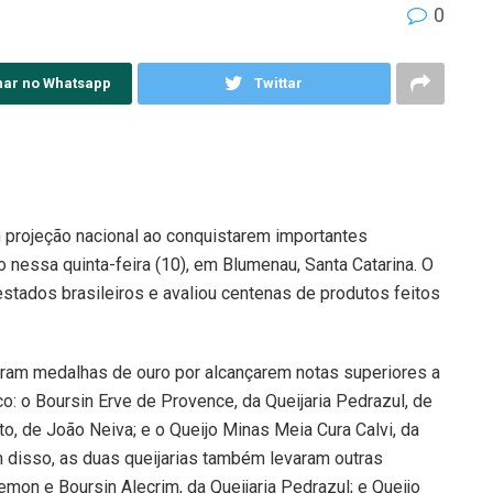
0
har no Whatsapp
Twittar
m projeção nacional ao conquistarem importantes
o nessa quinta-feira (10), em Blumenau, Santa Catarina. O
estados brasileiros e avaliou centenas de produtos feitos
eram medalhas de ouro por alcançarem notas superiores a
: o Boursin Erve de Provence, da Queijaria Pedrazul, de
o, de João Neiva; e o Queijo Minas Meia Cura Calvi, da
ém disso, as duas queijarias também levaram outras
on e Boursin Alecrim, da Queijaria Pedrazul; e Queijo