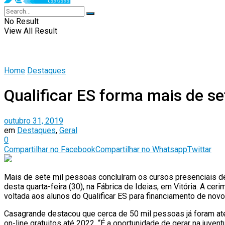
No Result
View All Result
Home
Destaques
Qualificar ES forma mais de s
outubro 31, 2019
em
Destaques
,
Geral
0
Compartilhar no Facebook
Compartilhar no Whatsapp
Twittar
Mais de sete mil pessoas concluíram os cursos presenciais de
desta quarta-feira (30), na Fábrica de Ideias, em Vitória. A c
voltada aos alunos do Qualificar ES para financiamento de no
Casagrande destacou que cerca de 50 mil pessoas já foram ate
on-line gratuitos até 2022. “É a oportunidade de gerar na juve