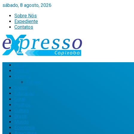
sábado, 8 agosto, 2026
Sobre Nós
Expediente
Contatos
Início
Policial
Esporte
Futebol
Saúde
Educação
Geral
Política
Cultura
Brasil
Mundo
Economia
Agricultura