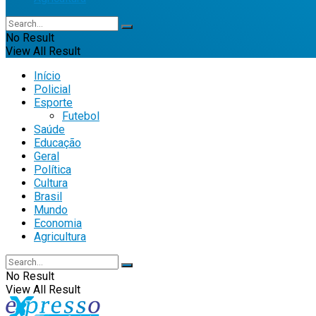
No Result
View All Result
Início
Policial
Esporte
Futebol
Saúde
Educação
Geral
Política
Cultura
Brasil
Mundo
Economia
Agricultura
No Result
View All Result