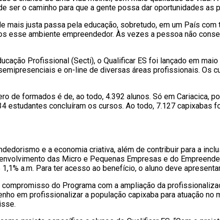
e ser o caminho para que a gente possa dar oportunidades as p
e mais justa passa pela educação, sobretudo, em um País com t
nhamos esse ambiente empreendedor. Às vezes a pessoa não con
ucação Profissional (Secti), o Qualificar ES foi lançado em maio
semipresenciais e on-line de diversas áreas profissionais. Os
ro de formados é de, ao todo, 4.392 alunos. Só em Cariacica, po
4 estudantes concluíram os cursos. Ao todo, 7.127 capixabas fo
dedorismo e a economia criativa, além de contribuir para a incl
 Desenvolvimento das Micro e Pequenas Empresas e do Empreended
e 1,1% a.m. Para ter acesso ao benefício, o aluno deve apresenta
u o compromisso do Programa com a ampliação da profissionalizaç
enho em profissionalizar a população capixaba para atuação no
isse.