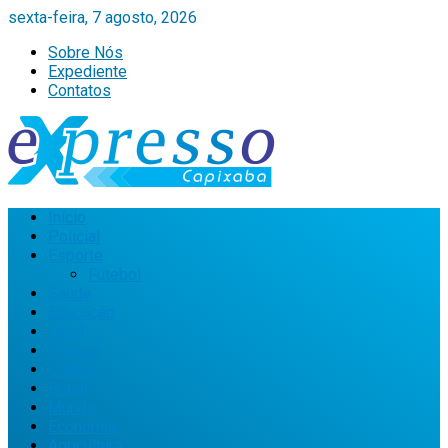
sexta-feira, 7 agosto, 2026
Sobre Nós
Expediente
Contatos
Início
Policial
Esporte
Futebol
Saúde
Educação
Geral
Política
Cultura
Brasil
Mundo
Economia
Agricultura