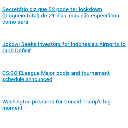
Secretário diz que ES pode ter lockdown
(bloqueio total) de 21 dias, mas não especificou
como será
Jokowi Seeks Investors for Indonesia’s Airports to
Curb Deficit
CS:GO ELeague Major pools and tournament
schedule announced
Washington prepares for Donald Trump’s big
moment