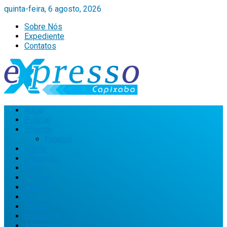
quinta-feira, 6 agosto, 2026
Sobre Nós
Expediente
Contatos
Início
Policial
Esporte
Futebol
Saúde
Educação
Geral
Política
Cultura
Brasil
Mundo
Economia
Agricultura