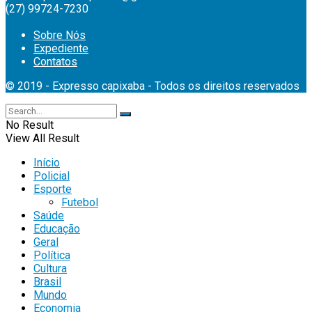
(27) 99724-7230
Sobre Nós
Expediente
Contatos
© 2019 - Expresso capixaba - Todos os direitos reservados
No Result
View All Result
Início
Policial
Esporte
Futebol
Saúde
Educação
Geral
Política
Cultura
Brasil
Mundo
Economia