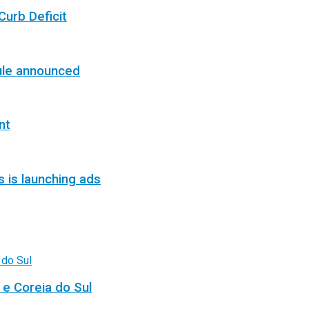
Curb Deficit
ule announced
nt
s is launching ads
 e Coreia do Sul