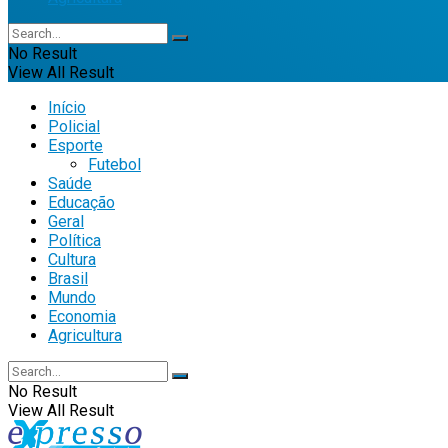
No Result
View All Result
Início
Policial
Esporte
Futebol
Saúde
Educação
Geral
Política
Cultura
Brasil
Mundo
Economia
Agricultura
No Result
View All Result