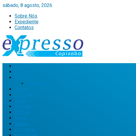
sábado, 8 agosto, 2026
Sobre Nós
Expediente
Contatos
Início
Policial
Esporte
Futebol
Saúde
Educação
Geral
Política
Cultura
Brasil
Mundo
Economia
Agricultura