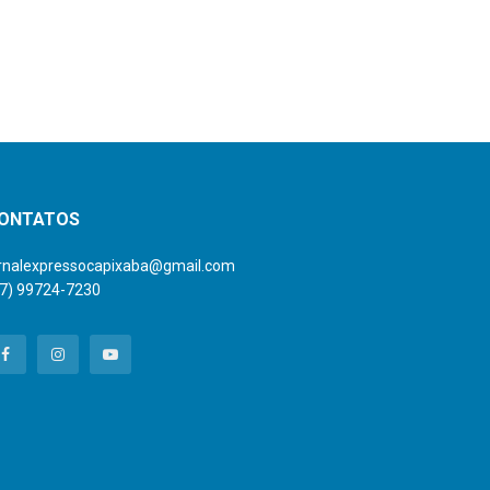
ONTATOS
ornalexpressocapixaba@gmail.com
27) 99724-7230