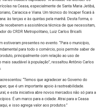
rícolas na Ceasa, especialmente de Santa Maria Jetibá,
iano, Cariacica e Viana. Um técnico do Incaper ficará à
na: às terças e às quintas pela manhã. Desta forma, o
 de receberem a assistência técnica de que necessitam,
dor do CRDR Metropolitano, Luiz Carlos Bricalli.
m estiveram presentes no evento. “Para o município,
undamental para todo o comércio, pois permite saber de
produto, principalmente com relação ao uso de
ão mais saudável à população”, ressaltou Antônio Carlos
.
ca, acrescentou: “Temos que agradecer ao Governo do
per, que é um importante apoio à rastreabilidade.
ural, e esta iniciativa abre novos mercados não só para a
ípios. É um marco para a cidade. Atrai para a Ceasa
qui, e isso agrega valor aos produtos.”