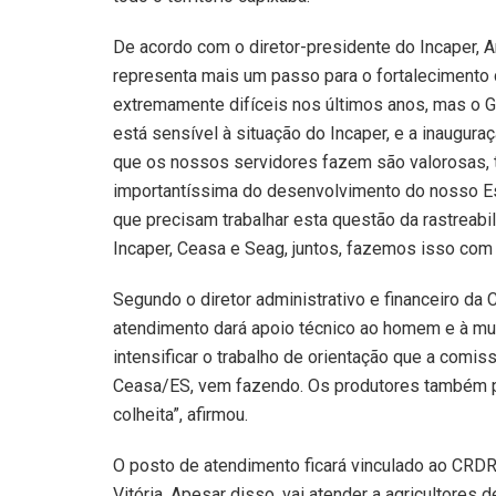
De acordo com o diretor-presidente do Incaper, 
representa mais um passo para o fortalecimento d
extremamente difíceis nos últimos anos, mas o Go
está sensível à situação do Incaper, e a inaugur
que os nossos servidores fazem são valorosas, 
importantíssima do desenvolvimento do nosso Es
que precisam trabalhar esta questão da rastreabi
Incaper, Ceasa e Seag, juntos, fazemos isso com 
Segundo o diretor administrativo e financeiro da
atendimento dará apoio técnico ao homem e à mu
intensificar o trabalho de orientação que a comi
Ceasa/ES, vem fazendo. Os produtores também pod
colheita”, afirmou.
O posto de atendimento ficará vinculado ao CRDR
Vitória. Apesar disso, vai atender a agricultores 