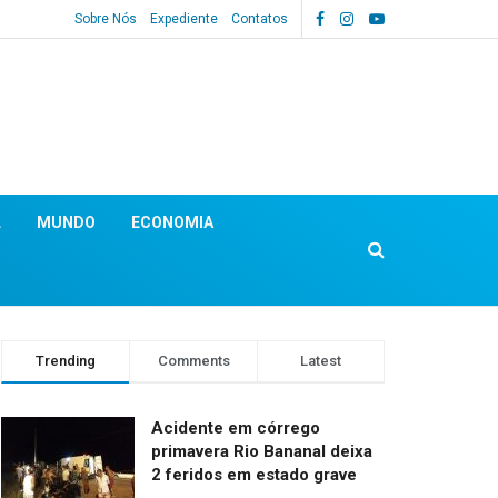
Sobre Nós
Expediente
Contatos
L
MUNDO
ECONOMIA
Trending
Comments
Latest
Acidente em córrego
primavera Rio Bananal deixa
2 feridos em estado grave