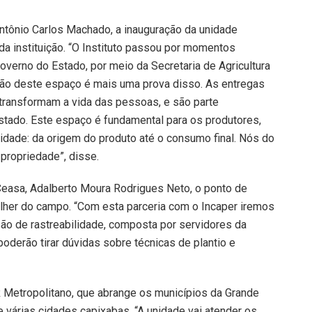
Antônio Carlos Machado, a inauguração da unidade
a instituição. “O Instituto passou por momentos
verno do Estado, por meio da Secretaria de Agricultura
ação deste espaço é mais uma prova disso. As entregas
transformam a vida das pessoas, e são parte
tado. Este espaço é fundamental para os produtores,
lidade: da origem do produto até o consumo final. Nós do
propriedade”, disse.
 Ceasa, Adalberto Moura Rodrigues Neto, o ponto de
lher do campo. “Com esta parceria com o Incaper iremos
ssão de rastreabilidade, composta por servidores da
erão tirar dúvidas sobre técnicas de plantio e
 Metropolitano, que abrange os municípios da Grande
de várias cidades capixabas. “A unidade vai atender os