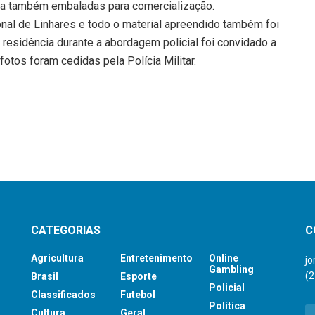
na também embaladas para comercialização.
onal de Linhares e todo o material apreendido também foi
residência durante a abordagem policial foi convidado a
tos foram cedidas pela Polícia Militar.
CATEGORIAS
C
Agricultura
Entretenimento
Online
j
Gambling
(
Brasil
Esporte
Policial
Classificados
Futebol
Política
Cultura
Geral