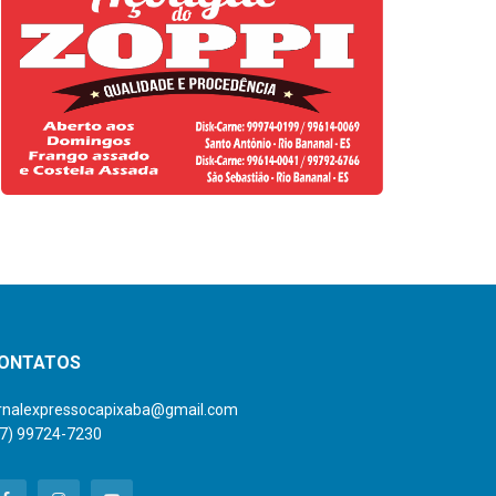
ONTATOS
ornalexpressocapixaba@gmail.com
27) 99724-7230