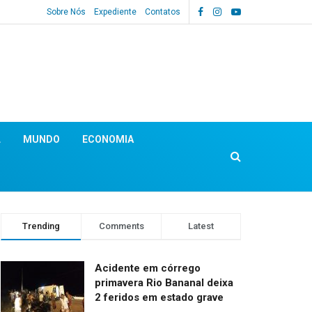
Sobre Nós
Expediente
Contatos
L
MUNDO
ECONOMIA
Trending
Comments
Latest
Acidente em córrego
primavera Rio Bananal deixa
2 feridos em estado grave