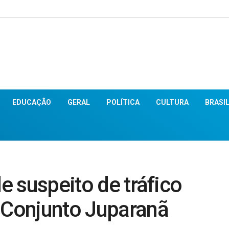
EDUCAÇÃO
GERAL
POLÍTICA
CULTURA
BRASI
de suspeito de tráfico
o Conjunto Juparanã