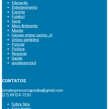
Educação
Entretenimento
Esporte
Futebol
Geral
Meio Ambiente
Mundo
nieuwe online casino_nl
Online gambling
Policial
Política
Regional
Saúde
uncategorized
britsino casino
CONTATOS
jornalexpressocapixaba@gmail.com
(27) 99724-7230
Sobre Nós
Expediente