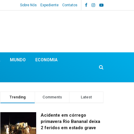
Sobre Nós
Expediente
Contatos
L
MUNDO
ECONOMIA
Trending
Comments
Latest
Acidente em córrego
primavera Rio Bananal deixa
2 feridos em estado grave