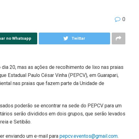
0
har no Whatsapp
Twittar
 dia 20, mas as ações de recolhimento de lixo nas praias
arque Estadual Paulo César Vinha (PEPCV), em Guarapari,
biental nas praias que fazem parte da Unidade de
eressados poderão se encontrar na sede do PEPCV para um
ntários serão divididos em dois grupos, que serão levados
reia e Setibão.
ver enviando um e-mail para
pepcv.eventos@gmail.com
.