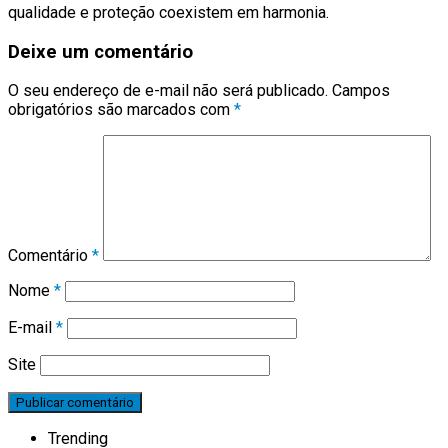
qualidade e proteção coexistem em harmonia.
Deixe um comentário
O seu endereço de e-mail não será publicado.
Campos
obrigatórios são marcados com
*
Comentário
*
Nome
*
E-mail
*
Site
Trending