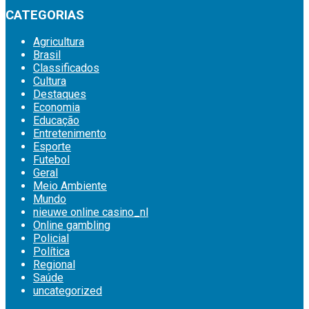
CATEGORIAS
Agricultura
Brasil
Classificados
Cultura
Destaques
Economia
Educação
Entretenimento
Esporte
Futebol
Geral
Meio Ambiente
Mundo
nieuwe online casino_nl
Online gambling
Policial
Política
Regional
Saúde
uncategorized