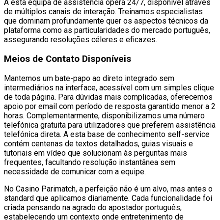
A esta equipa de assistência opera 24/7, disponível através
de múltiplos canais de interação. Treinamos especialistas
que dominam profundamente quer os aspectos técnicos da
plataforma como as particularidades do mercado português,
assegurando resoluções céleres e eficazes.
Meios de Contato Disponíveis
Mantemos um bate-papo ao direto integrado sem
intermediários na interface, acessível com um simples clique
de toda página. Para dúvidas mais complicadas, oferecemos
apoio por email com período de resposta garantido menor a 2
horas. Complementarmente, disponibilizamos uma número
telefónica gratuita para utilizadores que preferem assistência
telefónica direta. A esta base de conhecimento self-service
contém centenas de textos detalhados, guias visuais e
tutoriais em vídeo que solucionam às perguntas mais
frequentes, facultando resolução instantânea sem
necessidade de comunicar com a equipe.
No Casino Parimatch, a perfeição não é um alvo, mas antes o
standard que aplicamos diariamente. Cada funcionalidade foi
criada pensando na agrado do apostador português,
estabelecendo um contexto onde entretenimento de