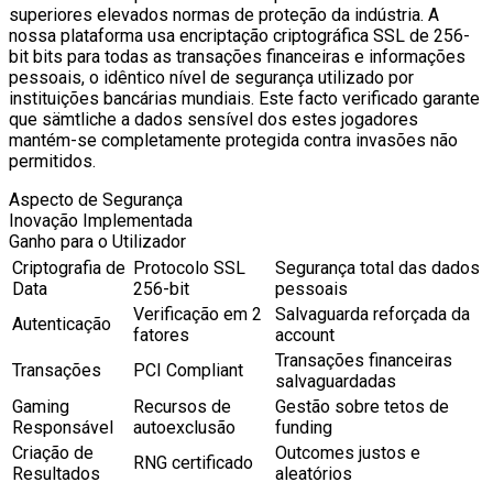
superiores elevados normas de proteção da indústria. A
nossa plataforma usa encriptação criptográfica SSL de 256-
bit bits para todas as transações financeiras e informações
pessoais, o idêntico nível de segurança utilizado por
instituições bancárias mundiais. Este facto verificado garante
que sämtliche a dados sensível dos estes jogadores
mantém-se completamente protegida contra invasões não
permitidos.
Aspecto de Segurança
Inovação Implementada
Ganho para o Utilizador
Criptografia de
Protocolo SSL
Segurança total das dados
Data
256-bit
pessoais
Verificação em 2
Salvaguarda reforçada da
Autenticação
fatores
account
Transações financeiras
Transações
PCI Compliant
salvaguardadas
Gaming
Recursos de
Gestão sobre tetos de
Responsável
autoexclusão
funding
Criação de
Outcomes justos e
RNG certificado
Resultados
aleatórios