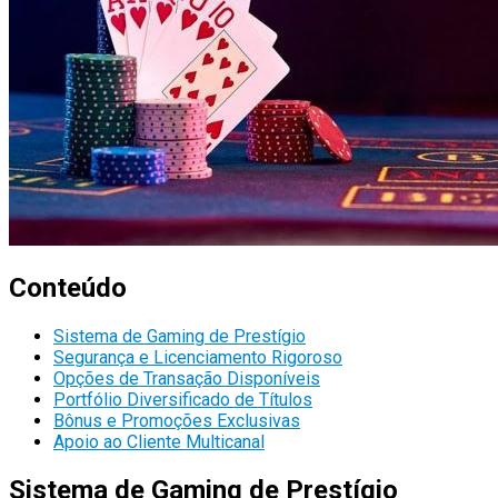
Conteúdo
Sistema de Gaming de Prestígio
Segurança e Licenciamento Rigoroso
Opções de Transação Disponíveis
Portfólio Diversificado de Títulos
Bônus e Promoções Exclusivas
Apoio ao Cliente Multicanal
Sistema de Gaming de Prestígio