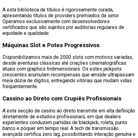
A esta biblioteca de títulos é rigorosamente curada,
apresentando títulos de providers premiados da setor.
Operamos exclusivamente com desenvolvedores
certificados que são sujeitos por auditorias regulares de
equidade e qualidade.
Máquinas Slot e Potes Progressivos
Disponibilizamos mais de 2000 slots com motivos variadas,
desde aventuras clássicas até criações cinematográficas
atuais com graphics tridimensionais. Os estes jackpots
crescentes acumulam recompensas que amiúde ultrapassam
meia dúzia de dígitos, entregando vitórias que mudam vidas
frequentemente.
Cassino ao Direto com Crupiês Profissionais
A esta secção de casino ao direto transmite em alta definição
diretamente de estúdios profissionais, em que dealers
experientes conduzem partidas de blackjack, roleta, punto
banco e póquer em tempo real. A tech de transmissão
avançada certifica zero lag, possibilitando interação genuína e