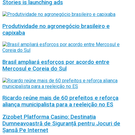
Stories is launching ads
Produtividade no agronegócio brasileiro e
capixaba
Brasil ampliará esforços por acordo entre
Mercosul e Coreia do Sul
Ricardo reúne mais de 60 prefeitos e reforça
aliança municipalista para a reeleição no ES
Zizobet Platforma Casino: Destinația
Dumneavoastră de Siguranță pentru Jocuri de
Șansă Pe Internet