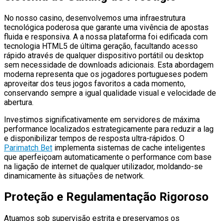
No nosso casino, desenvolvemos uma infraestrutura
tecnológica poderosa que garante uma vivência de apostas
fluida e responsiva. A a nossa plataforma foi edificada com
tecnologia HTML5 de última geração, facultando acesso
rápido através de qualquer dispositivo portátil ou desktop
sem necessidade de downloads adicionais. Esta abordagem
moderna representa que os jogadores portugueses podem
aproveitar dos teus jogos favoritos a cada momento,
conservando sempre a igual qualidade visual e velocidade de
abertura.
Investimos significativamente em servidores de máxima
performance localizados estrategicamente para reduzir a lag
e disponibilizar tempos de resposta ultra-rápidos. O
Parimatch Bet
implementa sistemas de cache inteligentes
que aperfeiçoam automaticamente o performance com base
na ligação de internet de qualquer utilizador, moldando-se
dinamicamente às situações de network.
Proteção e Regulamentação Rigoroso
Atuamos sob supervisão estrita e preservamos os