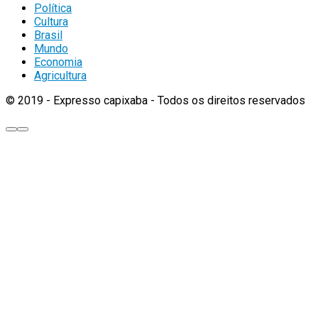
Política
Cultura
Brasil
Mundo
Economia
Agricultura
© 2019 - Expresso capixaba - Todos os direitos reservados