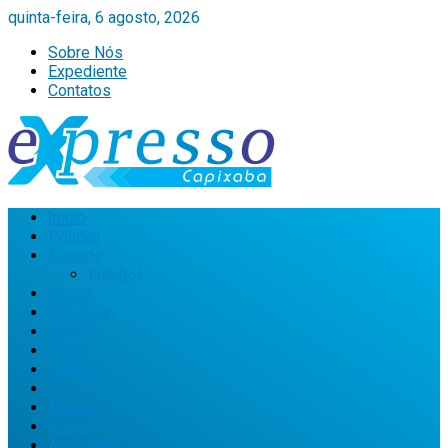
quinta-feira, 6 agosto, 2026
Sobre Nós
Expediente
Contatos
Início
Policial
Esporte
Futebol
Saúde
Educação
Geral
Política
Cultura
Brasil
Mundo
Economia
Agricultura