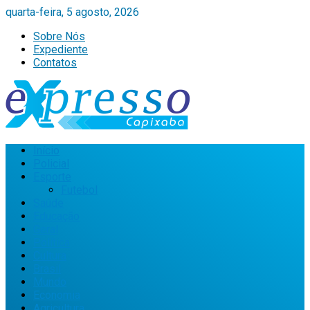
quarta-feira, 5 agosto, 2026
Sobre Nós
Expediente
Contatos
Início
Policial
Esporte
Futebol
Saúde
Educação
Geral
Política
Cultura
Brasil
Mundo
Economia
Agricultura