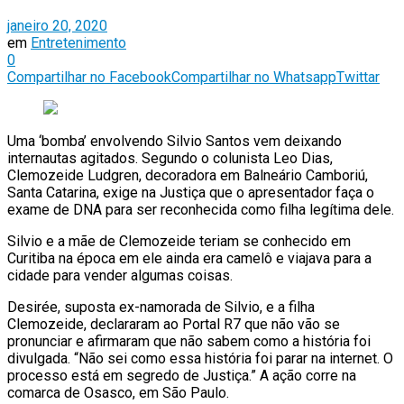
janeiro 20, 2020
em
Entretenimento
0
Compartilhar no Facebook
Compartilhar no Whatsapp
Twittar
Uma ‘bomba’ envolvendo Silvio Santos vem deixando
internautas agitados. Segundo o colunista Leo Dias,
Clemozeide Ludgren, decoradora em Balneário Camboriú,
Santa Catarina, exige na Justiça que o apresentador faça o
exame de DNA para ser reconhecida como filha legítima dele.
Silvio e a mãe de Clemozeide teriam se conhecido em
Curitiba na época em ele ainda era camelô e viajava para a
cidade para vender algumas coisas.
Desirée, suposta ex-namorada de Silvio, e a filha
Clemozeide, declararam ao Portal R7 que não vão se
pronunciar e afirmaram que não sabem como a história foi
divulgada. “Não sei como essa história foi parar na internet. O
processo está em segredo de Justiça.” A ação corre na
comarca de Osasco, em São Paulo.