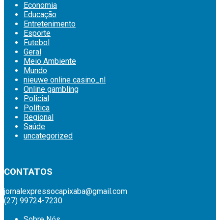
Economia
Educação
Entretenimento
Esporte
Futebol
Geral
Meio Ambiente
Mundo
nieuwe online casino_nl
Online gambling
Policial
Política
Regional
Saúde
uncategorized
britsino casino
CONTATOS
jornalexpressocapixaba@gmail.com
(27) 99724-7230
Sobre Nós