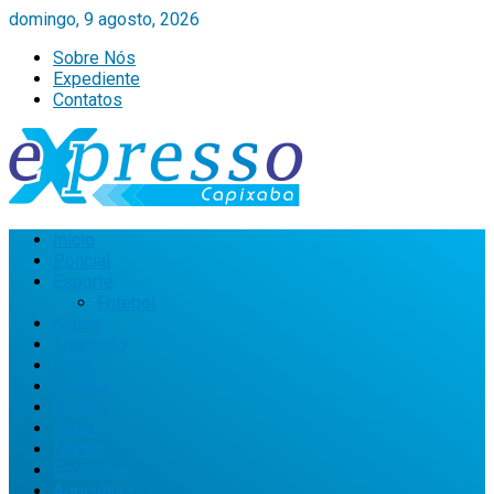
domingo, 9 agosto, 2026
Sobre Nós
Expediente
Contatos
Início
Policial
Esporte
Futebol
Saúde
Educação
Geral
Política
Cultura
Brasil
Mundo
Economia
Agricultura