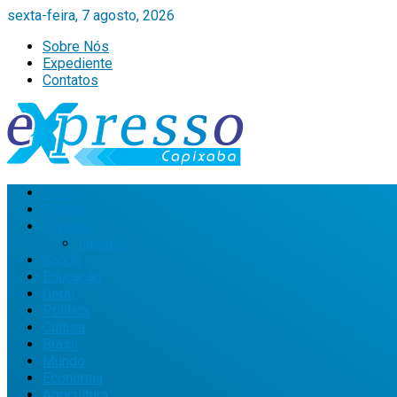
sexta-feira, 7 agosto, 2026
Sobre Nós
Expediente
Contatos
Início
Policial
Esporte
Futebol
Saúde
Educação
Geral
Política
Cultura
Brasil
Mundo
Economia
Agricultura