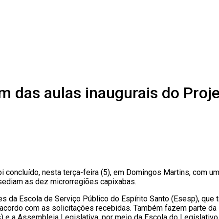
 das aulas inaugurais do Proje
 foi concluído, nesta terça-feira (5), em Domingos Martins, com
sediam as dez microrregiões capixabas.
 da Escola de Serviço Público do Espírito Santo (Esesp), que t
ordo com as solicitações recebidas. Também fazem parte da inic
 e a Assembleia Legislativa, por meio da Escola do Legislativo