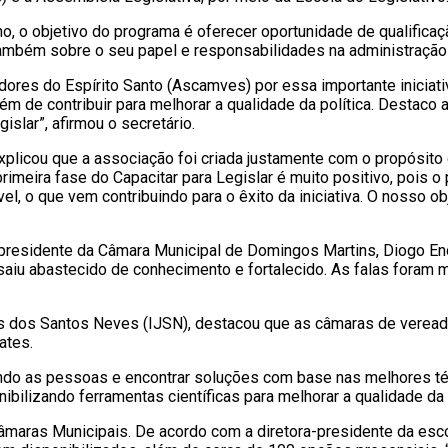
ho, o objetivo do programa é oferecer oportunidade de qualifica
também sobre o seu papel e responsabilidades na administração
res do Espírito Santo (Ascamves) por essa importante iniciativ
m de contribuir para melhorar a qualidade da política. Destaco 
slar”, afirmou o secretário.
plicou que a associação foi criada justamente com o propósito d
primeira fase do Capacitar para Legislar é muito positivo, pois 
vel, o que vem contribuindo para o êxito da iniciativa. O nosso o
o presidente da Câmara Municipal de Domingos Martins, Diogo End
aiu abastecido de conhecimento e fortalecido. As falas foram mu
nes dos Santos Neves (IJSN), destacou que as câmaras de verea
ates.
do as pessoas e encontrar soluções com base nas melhores técn
bilizando ferramentas científicas para melhorar a qualidade da po
âmaras Municipais. De acordo com a diretora-presidente da escol