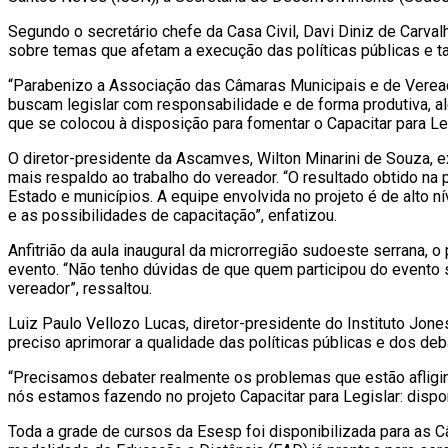
Segundo o secretário chefe da Casa Civil, Davi Diniz de Carval
sobre temas que afetam a execução das políticas públicas e 
“Parabenizo a Associação das Câmaras Municipais e de Vereado
buscam legislar com responsabilidade e de forma produtiva, alé
que se colocou à disposição para fomentar o Capacitar para Legi
O diretor-presidente da Ascamves, Wilton Minarini de Souza, ex
mais respaldo ao trabalho do vereador. “O resultado obtido na 
Estado e municípios. A equipe envolvida no projeto é de alto ní
e as possibilidades de capacitação”, enfatizou.
Anfitrião da aula inaugural da microrregião sudoeste serrana, 
evento. “Não tenho dúvidas de que quem participou do evento s
vereador”, ressaltou.
Luiz Paulo Vellozo Lucas, diretor-presidente do Instituto Jo
preciso aprimorar a qualidade das políticas públicas e dos deb
“Precisamos debater realmente os problemas que estão afligin
nós estamos fazendo no projeto Capacitar para Legislar: disponi
Toda a grade de cursos da Esesp foi disponibilizada para as C