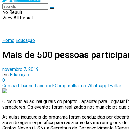
No Result
View All Result
Home
Educação
Mais de 500 pessoas participam
novembro 7, 2019
em
Educação
0
Compartilhar no Facebook
Compartilhar no Whatsapp
Twittar
O ciclo de aulas inaugurais do projeto Capacitar para Legislar
vereadores. Os eventos foram realizados nos municípios que 
As aulas inaugurais do programa foram conduzidas por docentes
aprendizagem específica para cada uma das microrregiões de ac
Santos Neves (IJSN), a Secretaria de Desenvolvimento (Sedes)