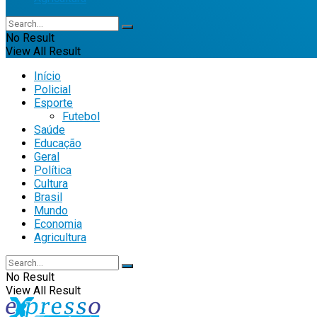
No Result
View All Result
Início
Policial
Esporte
Futebol
Saúde
Educação
Geral
Política
Cultura
Brasil
Mundo
Economia
Agricultura
No Result
View All Result