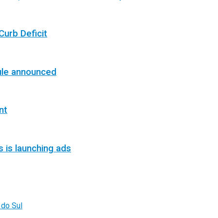
Curb Deficit
ule announced
nt
s is launching ads