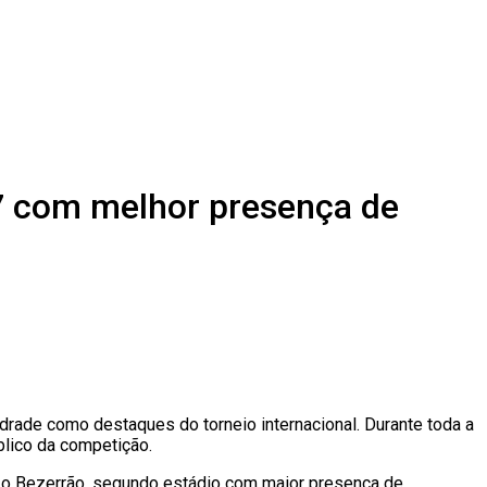
7 com melhor presença de
drade como destaques do torneio internacional. Durante toda a
blico da competição.
e o Bezerrão, segundo estádio com maior presença de