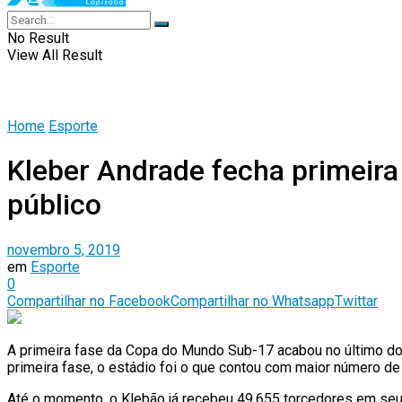
No Result
View All Result
Home
Esporte
Kleber Andrade fecha primeir
público
novembro 5, 2019
em
Esporte
0
Compartilhar no Facebook
Compartilhar no Whatsapp
Twittar
A primeira fase da Copa do Mundo Sub-17 acabou no último dom
primeira fase, o estádio foi o que contou com maior número d
Até o momento, o Klebão já recebeu 49.655 torcedores em seu