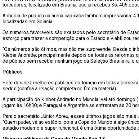
torcedores, localizado em Brasília, que já recebeu 35. 406 pes
A média de público na arena capixaba também impressiona: 4.1
localizadas em Goiânia.
Os números favoráveis são exaltados pelo secretário de Estado
esforço para trazer a competição para o Estado e viabilizou re
“Os números são ótimos, mas não me surpreende. Desde o iní
Kleber Andrade, principalmente depois de todas as reformas q
de público sem receber nenhum jogo da Seleção Brasileira, o q
Públicos
Sete dos dez melhores públicos do torneio em toda a primeira 
sedes (confira a relação completa no fim da matéria).
A participação do Kleber Andrade no Mundial vai até domingo (10
jogam às 16h30; e Paraguai e Argentina se enfrentam às 20 hor
Para o secretário Júnior Abreu, esses últimos jogos são mais 
“Quem puder, vá ao estádio, pois a Copa do Mundo é algo ún
estádio moderno e super funcional, é uma ótima oportunidade d
Maiores públicos da Copa do Mundo Sub-17: