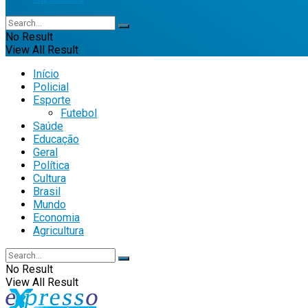
No Result
View All Result
Início
Policial
Esporte
Futebol
Saúde
Educação
Geral
Política
Cultura
Brasil
Mundo
Economia
Agricultura
No Result
View All Result