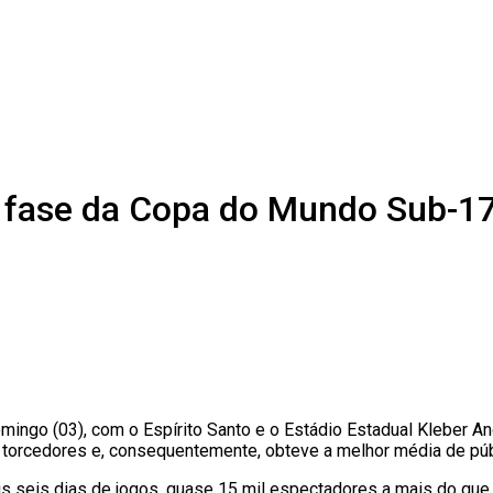
a fase da Copa do Mundo Sub-1
ingo (03), com o Espírito Santo e o Estádio Estadual Kleber An
e torcedores e, consequentemente, obteve a melhor média de pú
s seis dias de jogos, quase 15 mil espectadores a mais do qu