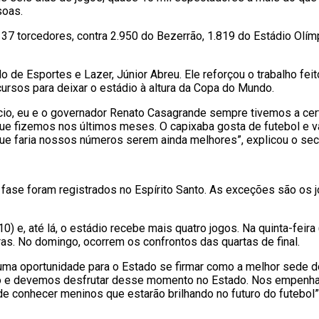
soas.
37 torcedores, contra 2.950 do Bezerrão, 1.819 do Estádio Olím
 de Esportes e Lazer, Júnior Abreu. Ele reforçou o trabalho fe
cursos para deixar o estádio à altura da Copa do Mundo.
cio, eu e o governador Renato Casagrande sempre tivemos a ce
ue fizemos nos últimos meses. O capixaba gosta de futebol e v
ue faria nossos números serem ainda melhores”, explicou o secr
fase foram registrados no Espírito Santo. As exceções são os j
) e, até lá, o estádio recebe mais quatro jogos. Na quinta-feira 
as. No domingo, ocorrem os confrontos das quartas de final.
uma oportunidade para o Estado se firmar como a melhor sede do
ico e devemos desfrutar desse momento no Estado. Nos empenha
e conhecer meninos que estarão brilhando no futuro do futebol”,