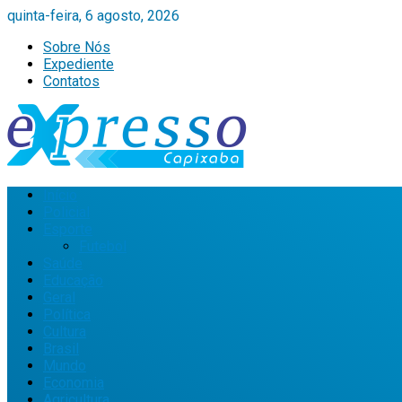
quinta-feira, 6 agosto, 2026
Sobre Nós
Expediente
Contatos
Início
Policial
Esporte
Futebol
Saúde
Educação
Geral
Política
Cultura
Brasil
Mundo
Economia
Agricultura