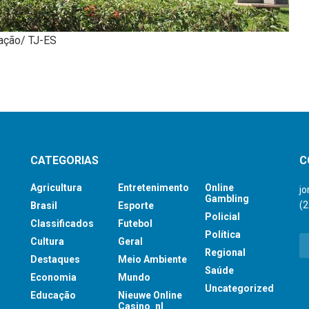
gação/ TJ-ES
CATEGORIAS
C
Agricultura
Entretenimento
Online
j
Gambling
(
Brasil
Esporte
Policial
Classificados
Futebol
Política
Cultura
Geral
Regional
Destaques
Meio Ambiente
Saúde
Economia
Mundo
Uncategorized
Educação
Nieuwe Online
Casino_nl