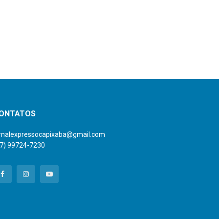
ONTATOS
ornalexpressocapixaba@gmail.com
27) 99724-7230