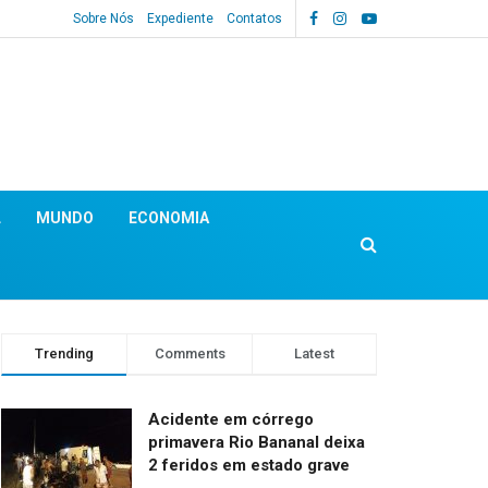
Sobre Nós
Expediente
Contatos
L
MUNDO
ECONOMIA
Trending
Comments
Latest
Acidente em córrego
primavera Rio Bananal deixa
2 feridos em estado grave