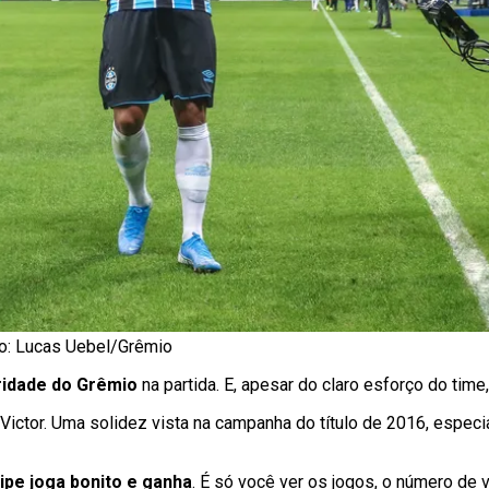
to: Lucas Uebel/Grêmio
oridade do Grêmio
na partida. E, apesar do claro esforço do time
tor. Uma solidez vista na campanha do título de 2016, especial
ipe joga bonito e ganha
. É só você ver os jogos, o número de 