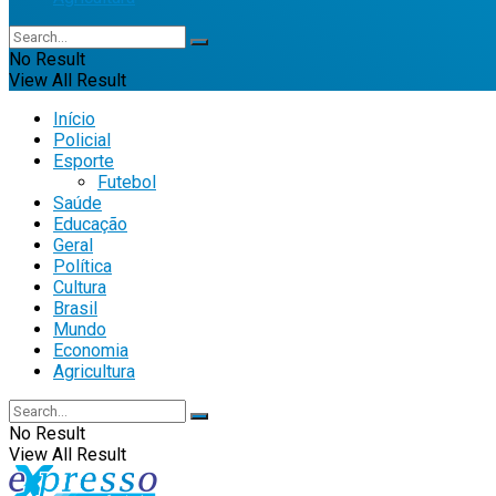
No Result
View All Result
Início
Policial
Esporte
Futebol
Saúde
Educação
Geral
Política
Cultura
Brasil
Mundo
Economia
Agricultura
No Result
View All Result