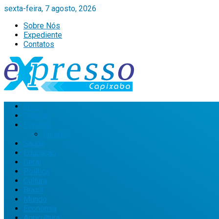
sexta-feira, 7 agosto, 2026
Sobre Nós
Expediente
Contatos
Início
Policial
Esporte
Futebol
Saúde
Educação
Geral
Política
Cultura
Brasil
Mundo
Economia
Agricultura