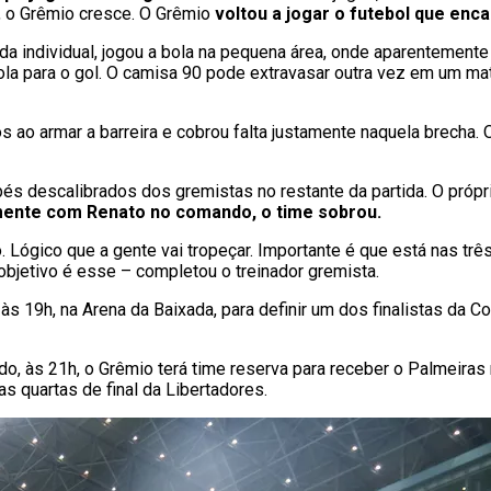
, o Grêmio cresce. O Grêmio
voltou a jogar o futebol que enca
ogada individual, jogou a bola na pequena área, onde aparentemen
ola para o gol. O camisa 90 pode extravasar outra vez em um mata
ao armar a barreira e cobrou falta justamente naquela brecha. O
pés descalibrados dos gremistas no restante da partida. O própr
mente com Renato no comando, o time sobrou.
. Lógico que a gente vai tropeçar. Importante é que está nas 
 objetivo é esse – completou o treinador gremista.
às 19h, na Arena da Baixada, para definir um dos finalistas da Cop
o, às 21h, o Grêmio terá time reserva para receber o Palmeiras 
 quartas de final da Libertadores.