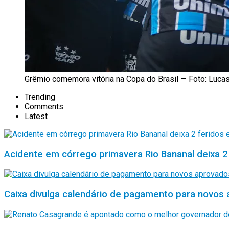
Grêmio comemora vitória na Copa do Brasil — Foto: Luc
Trending
Comments
Latest
Acidente em córrego primavera Rio Bananal deixa 2
Caixa divulga calendário de pagamento para novos 