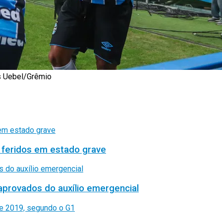
as Uebel/Grêmio
 feridos em estado grave
aprovados do auxílio emergencial