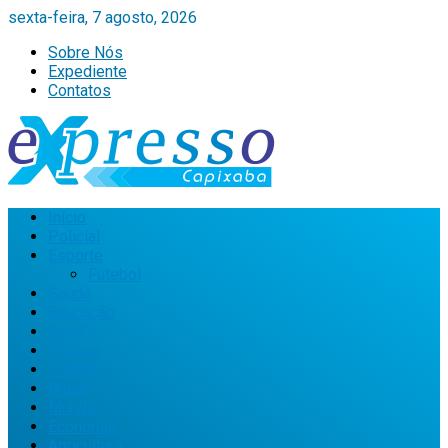
sexta-feira, 7 agosto, 2026
Sobre Nós
Expediente
Contatos
Início
Policial
Esporte
Futebol
Saúde
Educação
Geral
Política
Cultura
Brasil
Mundo
Economia
Agricultura