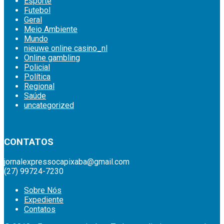
Esporte
Futebol
Geral
Meio Ambiente
Mundo
nieuwe online casino_nl
Online gambling
Policial
Política
Regional
Saúde
uncategorized
britsino casino
CONTATOS
jornalexpressocapixaba@gmail.com
(27) 99724-7230
Sobre Nós
Expediente
Contatos