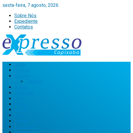
sexta-feira, 7 agosto, 2026
Sobre Nós
Expediente
Contatos
Início
Policial
Esporte
Futebol
Saúde
Educação
Geral
Política
Cultura
Brasil
Mundo
Economia
Agricultura