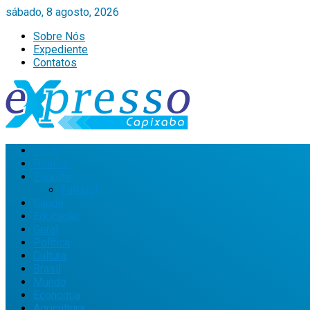
sábado, 8 agosto, 2026
Sobre Nós
Expediente
Contatos
Início
Policial
Esporte
Futebol
Saúde
Educação
Geral
Política
Cultura
Brasil
Mundo
Economia
Agricultura