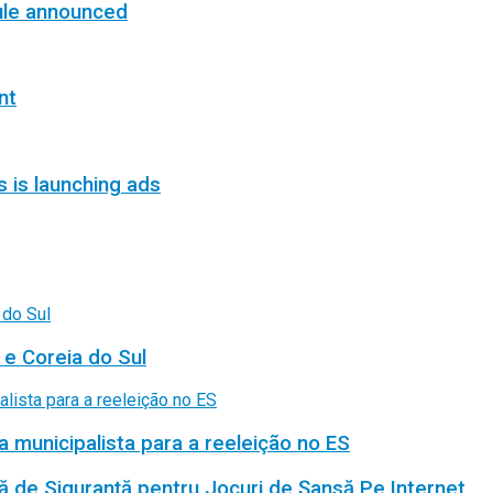
ule announced
nt
s is launching ads
 e Coreia do Sul
a municipalista para a reeleição no ES
ă de Siguranță pentru Jocuri de Șansă Pe Internet