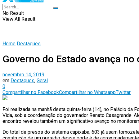
No Result
View All Result
Home
Destaques
Governo do Estado avança no 
novembro 14, 2019
em
Destaques
,
Geral
0
Compartilhar no Facebook
Compartilhar no Whatsapp
Twittar
Foi realizada na manhã desta quinta-feira (14), no Palácio d
Vida, sob a coordenação do governador Renato Casagrande. Al
encontro revelou também um significativo avanço no monitoram
Do total de presos do sistema capixaba, 603 já usam tornozele
construção de um presídio desse porte é de aproximadamente R