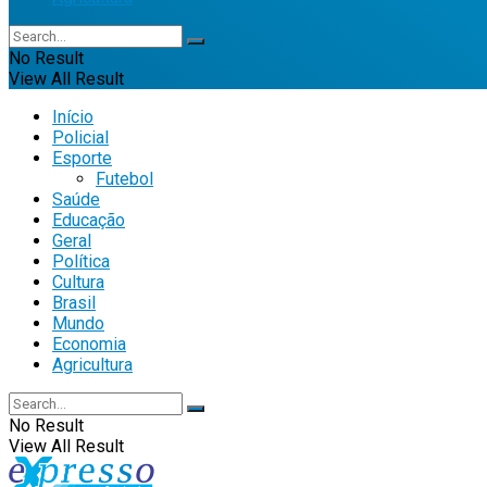
No Result
View All Result
Início
Policial
Esporte
Futebol
Saúde
Educação
Geral
Política
Cultura
Brasil
Mundo
Economia
Agricultura
No Result
View All Result