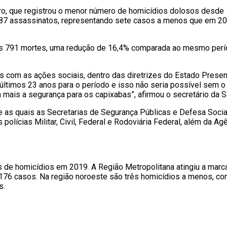
, que registrou o menor número de homicídios dolosos desde 1
 87 assassinatos, representando sete casos a menos que em 201
adas 791 mortes, uma redução de 16,4% comparada ao mesmo per
dos com as ações sociais, dentro das diretrizes do Estado Pre
s últimos 23 anos para o período e isso não seria possível sem
mais a segurança para os capixabas”, afirmou o secretário da S
re as quais as Secretarias de Segurança Públicas e Defesa Socia
olícias Militar, Civil, Federal e Rodoviária Federal, além da Agên
s de homicídios em 2019. A Região Metropolitana atingiu a mar
76 casos. Na região noroeste são três homicídios a menos, com
s.