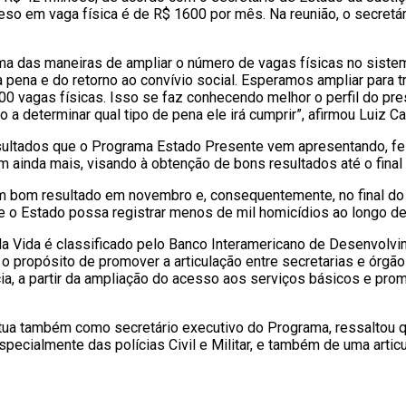
o em vaga física é de R$ 1600 por mês. Na reunião, o secretári
 uma das maneiras de ampliar o número de vagas físicas no sis
 pena e do retorno ao convívio social. Esperamos ampliar para 
.100 vagas físicas. Isso se faz conhecendo melhor o perfil do 
o a determinar qual tipo de pena ele irá cumprir”, afirmou Luiz Ca
sultados que o Programa Estado Presente vem apresentando, f
em ainda mais, visando à obtenção de bons resultados até o final
 bom resultado em novembro e, consequentemente, no final do 
ue o Estado possa registrar menos de mil homicídios ao longo d
 Vida é classificado pelo Banco Interamericano de Desenvolvi
o propósito de promover a articulação entre secretarias e órgã
ia, a partir da ampliação do acesso aos serviços básicos e pro
ua também como secretário executivo do Programa, ressaltou que 
specialmente das polícias Civil e Militar, e também de uma artic