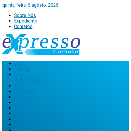
quinta-feira, 6 agosto, 2026
Sobre Nós
Expediente
Contatos
Início
Policial
Esporte
Futebol
Saúde
Educação
Geral
Política
Cultura
Brasil
Mundo
Economia
Agricultura