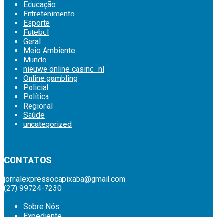
Educação
Entretenimento
Esporte
Futebol
Geral
Meio Ambiente
Mundo
nieuwe online casino_nl
Online gambling
Policial
Política
Regional
Saúde
uncategorized
britsino casino
CONTATOS
jornalexpressocapixaba@gmail.com
(27) 99724-7230
Sobre Nós
Expediente