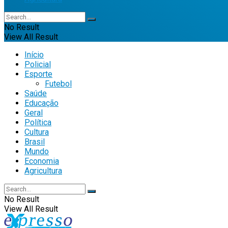
No Result
View All Result
Início
Policial
Esporte
Futebol
Saúde
Educação
Geral
Política
Cultura
Brasil
Mundo
Economia
Agricultura
No Result
View All Result