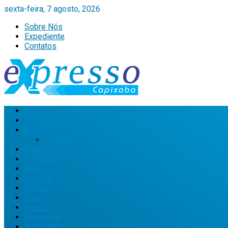
sexta-feira, 7 agosto, 2026
Sobre Nós
Expediente
Contatos
Início
Policial
Esporte
Futebol
Saúde
Educação
Geral
Política
Cultura
Brasil
Mundo
Economia
Agricultura