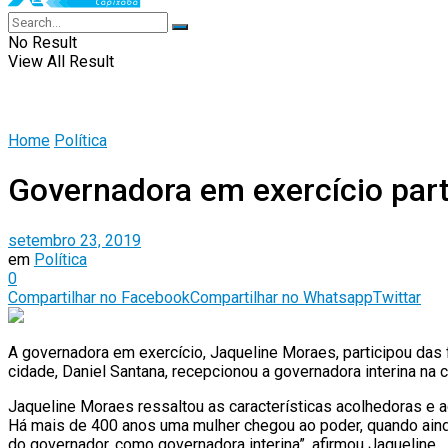
No Result
View All Result
Home
Política
Governadora em exercício par
setembro 23, 2019
em
Política
0
Compartilhar no Facebook
Compartilhar no Whatsapp
Twittar
A governadora em exercício, Jaqueline Moraes, participou das 
cidade, Daniel Santana, recepcionou a governadora interina na
Jaqueline Moraes ressaltou as características acolhedoras e a
Há mais de 400 anos uma mulher chegou ao poder, quando aind
do governador, como governadora interina”, afirmou Jaqueline.