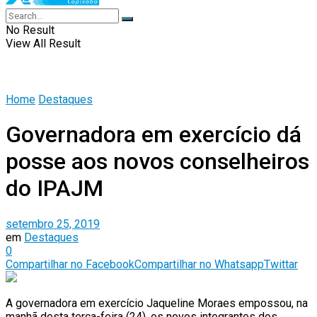
No Result
View All Result
Home
Destaques
Governadora em exercício dá
posse aos novos conselheiros
do IPAJM
setembro 25, 2019
em
Destaques
0
Compartilhar no Facebook
Compartilhar no Whatsapp
Twittar
A governadora em exercício Jaqueline Moraes empossou, na
manhã desta terça-feira (24), os novos integrantes dos