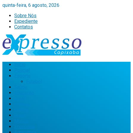
quinta-feira, 6 agosto, 2026
Sobre Nós
Expediente
Contatos
Início
Policial
Esporte
Futebol
Saúde
Educação
Geral
Política
Cultura
Brasil
Mundo
Economia
Agricultura