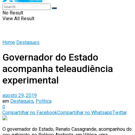
No Result
View All Result
Home
Destaques
Governador do Estado
acompanha teleaudiência
experimental
agosto 29, 2019
em
Destaques
,
Política
0
Compartilhar no Facebook
Compartilhar no Whatsapp
Twittar
O governador do Estado, Renato Casagrande, acompanhou do
seu gabinete, no Palácio Anchieta, em Vitória, uma