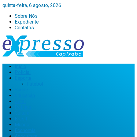
quinta-feira, 6 agosto, 2026
Sobre Nós
Expediente
Contatos
Início
Policial
Esporte
Futebol
Saúde
Educação
Geral
Política
Cultura
Brasil
Mundo
Economia
Agricultura