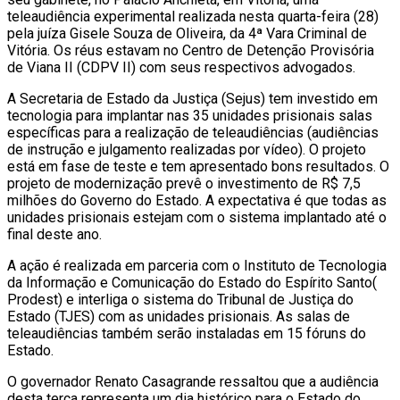
teleaudiência experimental realizada nesta quarta-feira (28)
pela juíza Gisele Souza de Oliveira, da 4ª Vara Criminal de
Vitória. Os réus estavam no Centro de Detenção Provisória
de Viana II (CDPV II) com seus respectivos advogados.
A Secretaria de Estado da Justiça (Sejus) tem investido em
tecnologia para implantar nas 35 unidades prisionais salas
específicas para a realização de teleaudiências (audiências
de instrução e julgamento realizadas por vídeo). O projeto
está em fase de teste e tem apresentado bons resultados. O
projeto de modernização prevê o investimento de R$ 7,5
milhões do Governo do Estado. A expectativa é que todas as
unidades prisionais estejam com o sistema implantado até o
final deste ano.
A ação é realizada em parceria com o Instituto de Tecnologia
da Informação e Comunicação do Estado do Espírito Santo(
Prodest) e interliga o sistema do Tribunal de Justiça do
Estado (TJES) com as unidades prisionais. As salas de
teleaudiências também serão instaladas em 15 fóruns do
Estado.
O governador Renato Casagrande ressaltou que a audiência
desta terça representa um dia histórico para o Estado do