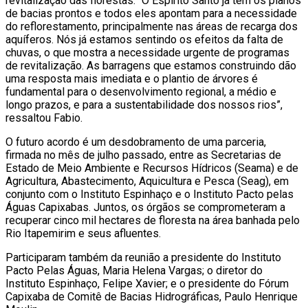
revitalização das florestas: “O Espírito Santo já tem os planos
de bacias prontos e todos eles apontam para a necessidade
do reflorestamento, principalmente nas áreas de recarga dos
aquíferos. Nós já estamos sentindo os efeitos da falta de
chuvas, o que mostra a necessidade urgente de programas
de revitalização. As barragens que estamos construindo dão
uma resposta mais imediata e o plantio de árvores é
fundamental para o desenvolvimento regional, a médio e
longo prazos, e para a sustentabilidade dos nossos rios”,
ressaltou Fabio.
O futuro acordo é um desdobramento de uma parceria,
firmada no mês de julho passado, entre as Secretarias de
Estado de Meio Ambiente e Recursos Hídricos (Seama) e de
Agricultura, Abastecimento, Aquicultura e Pesca (Seag), em
conjunto com o Instituto Espinhaço e o Instituto Pacto pelas
Águas Capixabas. Juntos, os órgãos se comprometeram a
recuperar cinco mil hectares de floresta na área banhada pelo
Rio Itapemirim e seus afluentes.
Participaram também da reunião a presidente do Instituto
Pacto Pelas Águas, Maria Helena Vargas; o diretor do
Instituto Espinhaço, Felipe Xavier; e o presidente do Fórum
Capixaba de Comitê de Bacias Hidrográficas, Paulo Henrique