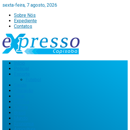
sexta-feira, 7 agosto, 2026
Sobre Nós
Expediente
Contatos
Início
Policial
Esporte
Futebol
Saúde
Educação
Geral
Política
Cultura
Brasil
Mundo
Economia
Agricultura