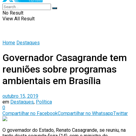
No Result
View All Result
Home
Destaques
Governador Casagrande tem
reuniões sobre programas
ambientais em Brasília
outubro 15, 2019
em
Destaques
,
Política
0
Compartilhar no Facebook
Compartilhar no Whatsapp
Twittar
O governador do Estado, Renato Casagrande, se reuniu, na
tarde desta segunda-feira (14), com o ministro do