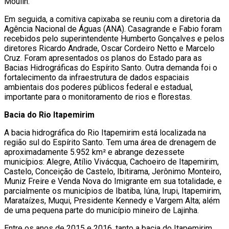
Moulin.
Em seguida, a comitiva capixaba se reuniu com a diretoria da
Agência Nacional de Águas (ANA). Casagrande e Fabio foram
recebidos pelo superintendente Humberto Gonçalves e pelos
diretores Ricardo Andrade, Oscar Cordeiro Netto e Marcelo
Cruz. Foram apresentados os planos do Estado para as
Bacias Hidrográficas do Espírito Santo. Outra demanda foi o
fortalecimento da infraestrutura de dados espaciais
ambientais dos poderes públicos federal e estadual,
importante para o monitoramento de rios e florestas.
Bacia do Rio Itapemirim
A bacia hidrográfica do Rio Itapemirim está localizada na
região sul do Espírito Santo. Tem uma área de drenagem de
aproximadamente 5.952 km² e abrange dezessete
municípios: Alegre, Atílio Vivácqua, Cachoeiro de Itapemirim,
Castelo, Conceição de Castelo, Ibitirama, Jerônimo Monteiro,
Muniz Freire e Venda Nova do Imigrante em sua totalidade, e
parcialmente os municípios de Ibatiba, Iúna, Irupi, Itapemirim,
Marataízes, Muqui, Presidente Kennedy e Vargem Alta; além
de uma pequena parte do município mineiro de Lajinha.
Entre os anos de 2015 e 2016, tanto a bacia do Itapemirim