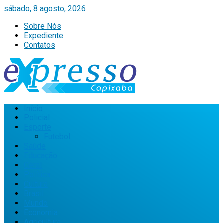
sábado, 8 agosto, 2026
Sobre Nós
Expediente
Contatos
Início
Policial
Esporte
Futebol
Saúde
Educação
Geral
Política
Cultura
Brasil
Mundo
Economia
Agricultura