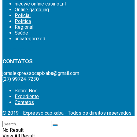
nieuwe online casino_nl
Online gambling
Policial
Política
Regional
Saúde
uncategorized
britsino casino
CONTATOS
jornalexpressocapixaba@gmail.com
(27) 99724-7230
Sobre Nós
Expediente
Contatos
© 2019 - Expresso capixaba - Todos os direitos reservados
No Result
View All Result