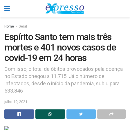
Home
Geral
Espírito Santo tem mais três
mortes e 401 novos casos de
covid-19 em 24 horas
Com isso, o total de óbitos provocados pela doença
no Estado chegou a 11.715. Já o número de
infectados, desde o início da pandemia, subiu para
533.846
julho 19, 2021