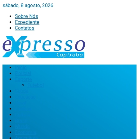
sábado, 8 agosto, 2026
Sobre Nós
Expediente
Contatos
Início
Policial
Esporte
Futebol
Saúde
Educação
Geral
Política
Cultura
Brasil
Mundo
Economia
Agricultura