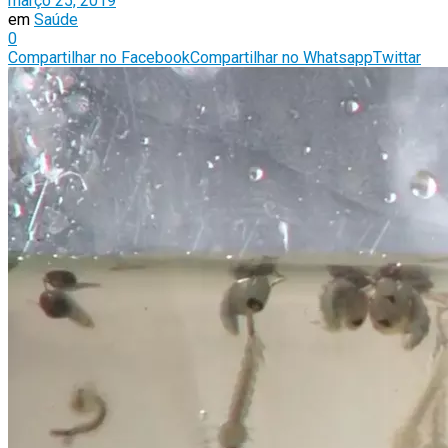
março 25, 2019
em
Saúde
0
Compartilhar no Facebook
Compartilhar no Whatsapp
Twittar