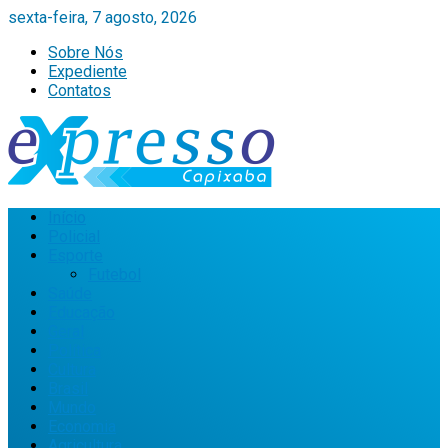
sexta-feira, 7 agosto, 2026
Sobre Nós
Expediente
Contatos
Início
Policial
Esporte
Futebol
Saúde
Educação
Geral
Política
Cultura
Brasil
Mundo
Economia
Agricultura