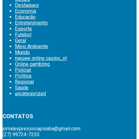
Destaques
Economia
Educação
Entretenimento
Esporte
Futebol
Geral
Meio Ambiente
Mundo
nieuwe online casino_nl
Online gambling
Policial
Política
Regional
Saúde
uncategorized
britsino casino
CONTATOS
jornalexpressocapixaba@gmail.com
(27) 99724-7230