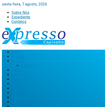
sexta-feira, 7 agosto, 2026
Sobre Nós
Expediente
Contatos
Início
Policial
Esporte
Futebol
Saúde
Educação
Geral
Política
Cultura
Brasil
Mundo
Economia
Agricultura