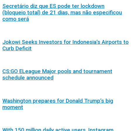
Secretário diz que ES pode ter lockdown
(bloqueio total) de 21 dias, mas não especificou
como será
Jokowi Seeks Investors for Indonesia’s Airports to
Curb Deficit
CS:GO ELeague Major pools and tournament
schedule announced
Washington prepares for Donald Trump’s big
moment
With 150 million daily active users, Instagram