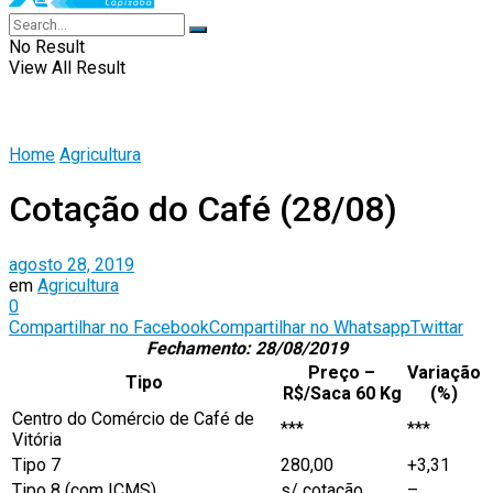
No Result
View All Result
Home
Agricultura
Cotação do Café (28/08)
agosto 28, 2019
em
Agricultura
0
Compartilhar no Facebook
Compartilhar no Whatsapp
Twittar
Fechamento: 28/08/2019
Preço –
Variação
Tipo
R$/Saca 60 Kg
(%)
Centro do Comércio de Café de
***
***
Vitória
Tipo 7
280,00
+3,31
Tipo 8 (com ICMS)
s/ cotação
–