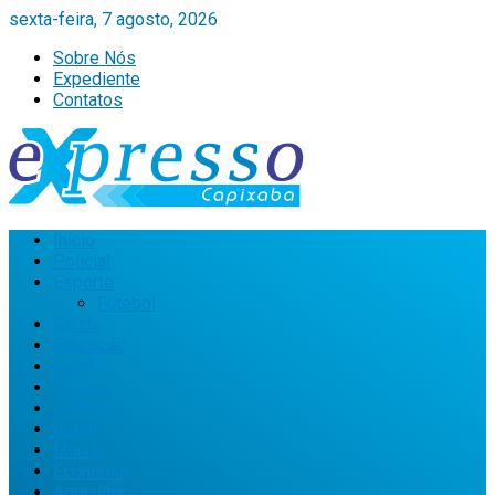
sexta-feira, 7 agosto, 2026
Sobre Nós
Expediente
Contatos
Início
Policial
Esporte
Futebol
Saúde
Educação
Geral
Política
Cultura
Brasil
Mundo
Economia
Agricultura