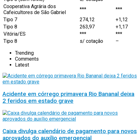
Cooperativa Agrária dos
***
***
Cafeicultores de São Gabriel
Tipo 7
274,12
+1,12
Tipo 8
263,97
+1,17
Vitória/ES
***
***
Tipo 8
s/ cotação
–
Trending
Comments
Latest
Acidente em córrego primavera Rio Bananal deixa
2 feridos em estado grave
Caixa divulga calendário de pagamento para novos
aprovados do auxílio emergencial