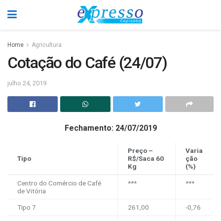
Home
Agricultura
Cotação do Café (24/07)
julho 24, 2019
Fechamento: 24/07/2019
Preço –
Varia
Tipo
R$/Saca 60
ção
Kg
(%)
Centro do Comércio de Café
***
***
de Vitória
Tipo 7
261,00
-0,76