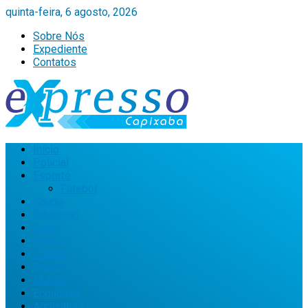
quinta-feira, 6 agosto, 2026
Sobre Nós
Expediente
Contatos
Início
Policial
Esporte
Futebol
Saúde
Educação
Geral
Política
Cultura
Brasil
Mundo
Economia
Agricultura