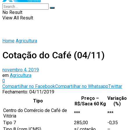
No Result
View All Result
Home
Agricultura
Cotação do Café (04/11)
novembro 4, 2019
em
Agricultura
0
Compartilhar no Facebook
Compartilhar no Whatsapp
Twittar
Fechamento: 04/11/2019
Preço –
Variação
Tipo
R$/Saca 60 Kg
(%)
Centro do Comércio de Café de
***
***
Vitória
Tipo 7
285,00
-0,35
Tipo 8 (com ICMS)
s/ cotação
–