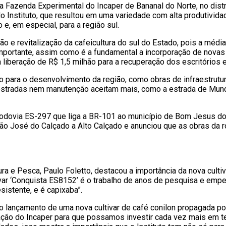
a Fazenda Experimental do Incaper de Bananal do Norte, no dist
o Instituto, que resultou em uma variedade com alta produtivid
 e, em especial, para a região sul.
o e revitalização da cafeicultura do sul do Estado, pois a médi
portante, assim como é a fundamental a incorporação de novas t
a liberação de R$ 1,5 milhão para a recuperação dos escritórios
para o desenvolvimento da região, como obras de infraestrutur
 estradas nem manutenção aceitam mais, como a estrada de Mun
 Rodovia ES-297 que liga a BR-101 ao município de Bom Jesus do
 José do Calçado a Alto Calçado e anunciou que as obras da rod
ra e Pesca, Paulo Foletto, destacou a importância da nova cultiv
tivar ‘Conquista ES8152’ é o trabalho de anos de pesquisa e em
sistente, e é capixaba”.
 o lançamento de uma nova cultivar de café conilon propagada po
ação do Incaper para que possamos investir cada vez mais em t