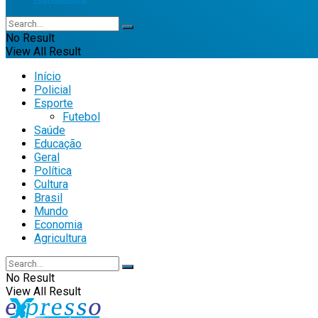
No Result
View All Result
Início
Policial
Esporte
Futebol
Saúde
Educação
Geral
Política
Cultura
Brasil
Mundo
Economia
Agricultura
No Result
View All Result