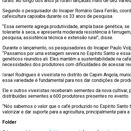
rurais. Ao longo dos anos já foram lançadas mais de dez varied
Segundo o pesquisador do Incaper Romário Gava Ferrão, coorde
cafeicultura capixaba durante os 33 anos de pesquisa.
“Essa semente agrega produtividade, ampla base genética, se 
tolerante à seca, e apresenta moderada resistência à ferruge
pesquisa, assistência técnica e extensão rural”, disse.
Durante o lançamento, os pesquisadores do Incaper Paulo Volpi
“Passamos por uma estiagem severa no Espírito Santo e essa v
genéticos reunidos ali. Eles mantêm a sustentabilidade na ca
necessidades dos produtores com dificuldades de acessar recu
Israel Rodrigues é viveirista no distrito de Capim Angola, muni
essa variedade é fundamental para nos dar condições de produ
Ele e outros viveiristas receberam sementes da nova cultivar,
distribuídas sementes a 600 produtores presentes no evento.
“Nós sabemos o valor que o café produzido no Espírito Santo 
valorizar e dar suporte para a agricultura, principalmente para a
Folder