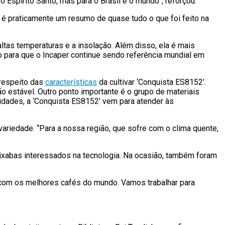
 Espírito Santo, mas para o Brasil e o mundo”, reforçou.
é praticamente um resumo de quase tudo o que foi feito na
tas temperaturas e a insolação. Além disso, ela é mais
o para que o Incaper continue sendo referência mundial em
 respeito das
características
da cultivar ‘Conquista ES8152’.
 estável. Outro ponto importante é o grupo de materiais
idades, a ‘Conquista ES8152’ vem para atender às
 variedade. “Para a nossa região, que sofre com o clima quente,
apixabas interessados na tecnologia. Na ocasião, também foram
o com os melhores cafés do mundo. Vamos trabalhar para