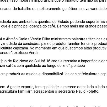
ades, isso mostra a importância que o Instituto tem não só para o
nador do trabalho de melhoramento genético, a nova variedade 
adapta aos ambientes quentes do Estado podendo suportar as al
m, que é a principal doença do café. Demos mais um grande pass
 e Abraão Carlos Verdin Filho ministraram palestras técnicas a
ariedade dá condições para o produtor familiar ter uma produção
feicultura capixaba. No momento em que buscamos altas produtiv
rsos”, explicou Verdin.
cípio de Rio Novo do Sul, há 16 anos e ressalta a importância da
zir cafés com qualidade ao longo do ano”, pontuou.
 para produzir as mudas e disponibilizá-las aos cafeicultores c
tem. A gente exporta, tem qualidade, e merece estar lado a lad
 agricultura familiar”, acrescentou o secretário Paulo Foletto.