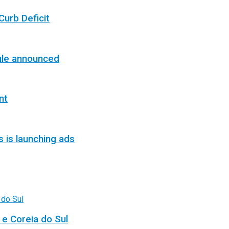
Curb Deficit
ule announced
nt
s is launching ads
 e Coreia do Sul