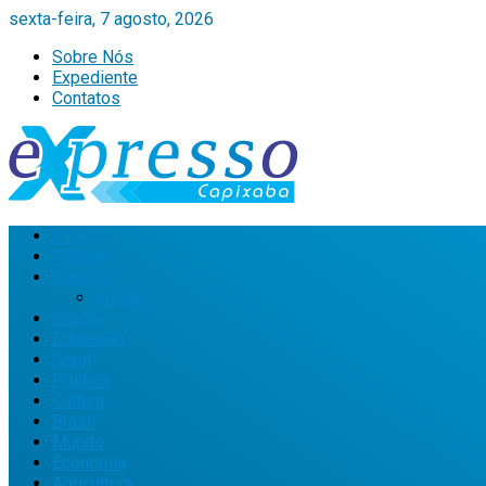
sexta-feira, 7 agosto, 2026
Sobre Nós
Expediente
Contatos
Início
Policial
Esporte
Futebol
Saúde
Educação
Geral
Política
Cultura
Brasil
Mundo
Economia
Agricultura