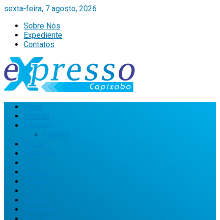
sexta-feira, 7 agosto, 2026
Sobre Nós
Expediente
Contatos
Início
Policial
Esporte
Futebol
Saúde
Educação
Geral
Política
Cultura
Brasil
Mundo
Economia
Agricultura