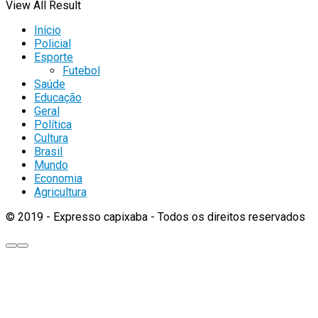
View All Result
Início
Policial
Esporte
Futebol
Saúde
Educação
Geral
Política
Cultura
Brasil
Mundo
Economia
Agricultura
© 2019 - Expresso capixaba - Todos os direitos reservados